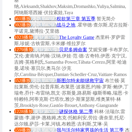
基
纳,Aleksandr,Shakhov,Maksim,Dromashko,Yuliya,Salmina,
阿纳斯塔西娅·伏拉索娃,Taya
661播放
更新第08集
权欲第三章 第五季
暂无简介
592播放
更新第02集
战斗之地
,霍华德·查尔斯,尼古拉斯·
平诺克,黛博拉·艾里德
1023播放
更新第12集
The Loyalty Game
杰里科·罗萨雷
斯,珍妮·古铁雷斯,卡米娜·维拉罗尔
1279播放
更新第02集
贝尼多姆命案
艾妮安娜·卡布罗尔,
艾伦·麦肯纳,约翰·汉纳,伊娃·范·德·古奇特,伊恩·克宁汉,
吉姆·英格利氏,Samantha·Power,Tábata·Cerezo,阿里·哈迪
曼,诺埃·塞贝尔,奥马尔·沙克
尔,Carolina·Bécquer,Damian·Schedler·Cruz,Vaitiare·Ramos
652播放
更新第03集
斯图尔特未能拯救宇宙
布兰顿·莫
拉莱斯,劳伦·拉普库斯,布莱恩·波塞恩,约翰·罗斯·鲍伊,丁
瑞奇,乔什·布雷纳,凯文·苏斯曼,路易斯·穆斯蒂略,瑞恩·卡
特赖特,阿蒂克斯·巴塔坎,雅沙·斯莱瑟斯,维奥莱特·林
茨,Brooklyn·Rose,Gastón·Brouet,Anthony·Giangrande
1228播放
更新第08集
谜探休格 第二季
科林·法瑞尔,雷
蒙德·李,谢伊·惠格姆,杰克·托帕利安,劳拉·唐奈里,托尼·
达尔顿,萨莎·卡莱,河镇,布赖恩·吉利斯,艾琳·吴
559播放
更新第03集
我与沃尔特家男孩的生活 第三季
杰