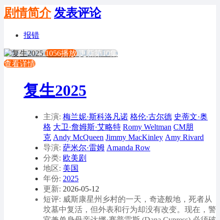
剧情简介
发表评论
报错
1056播放
更新第10集
查看详情
复生2025
主演:
梅兰妮·斯科洛凡诺
格伦·古尔德
史蒂文·奥
格
大卫·詹姆斯·艾略特
Romy Weltman
CM朋
克
Andy McQueen
Jimmy MacKinley
Amy Rivard
导演:
萨米尔·雷姆
Amanda Row
分类:
欧美剧
地区:
美国
年份:
2025
更新:
2026-05-12
短评: 威斯康星州乡村的一天，奇迹般地，死者从
坟墓中复活，但外表和行为却没有改变。现在，警
官兼单身母亲达娜·赛普雷斯 (Dana Cypress) 必须破