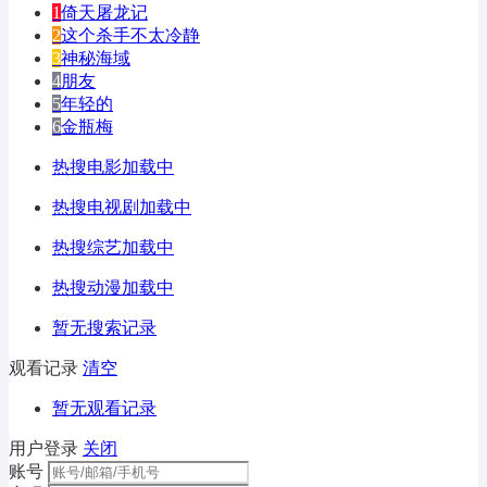
1
倚天屠龙记
2
这个杀手不太冷静
3
神秘海域
4
朋友
5
年轻的
6
金瓶梅
热搜电影加载中
热搜电视剧加载中
热搜综艺加载中
热搜动漫加载中
暂无搜索记录
观看记录
清空
暂无观看记录
用户登录
关闭
账号