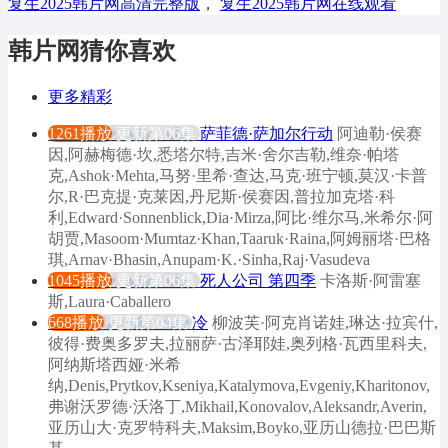
复生2025韩片网高清完整版
，
复生2025韩片网在线观看
韩片网猜你喜欢
更多精彩
1261播放
更新第06集
萨菲德·萨加尔行动
阿迪勒·侯赛
因,阿赫梅德·坎,悉塔尔特,吉米·舍尔吉勒,维奈·帕塔
克,Ashok·Mehta,马努·里希·查达,马克·班宁顿,莫汉·卡普
尔,R·巴克提·克莱因,丹尼斯·侯赛因,普拉加克塔·科
利,Edward·Sonnenblick,Dia·Mirza,阿比·维尔马,米希尔·阿
胡贾,Masoom·Mumtaz·Khan,Taaruk·Raina,阿姆丽塔·巴格
琪,Arnav·Bhasin,Anupam·K.·Sinha,Raj·Vasudeva
1045播放
更新第06集
死人公司 第四季
卡洛斯·阿雷塞
斯,Laura·Caballero
668播放
更新第04集
冷
柳波芙·阿克肖诺娃,琳达·拉宾什,
彼得·费奥多罗夫,拉丽萨·古泽耶娃,奥列格·瓦西里科夫,
阿纳斯塔西娅·米希
纳,Denis,Prytkov,Kseniya,Katalymova,Evgeniy,Kharitonov,
弗谢沃罗德·沃洛丁,Mikhail,Konovalov,Aleksandr,Averin,
亚历山大·克罗特科夫,Maksim,Boyko,亚历山德拉·巴巴斯