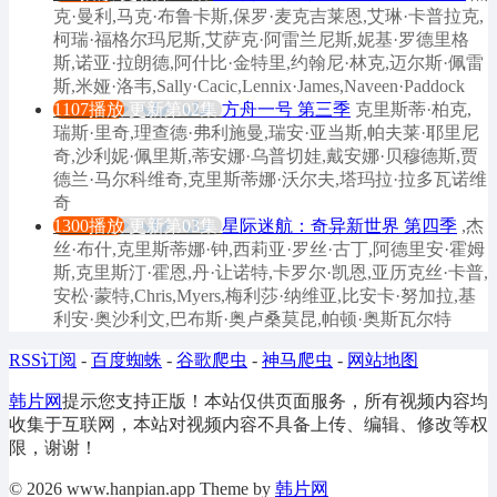
克·曼利,马克·布鲁卡斯,保罗·麦克吉莱恩,艾琳·卡普拉克,
柯瑞·福格尔玛尼斯,艾萨克·阿雷兰尼斯,妮基·罗德里格
斯,诺亚·拉朗德,阿什比·金特里,约翰尼·林克,迈尔斯·佩雷
斯,米娅·洛韦,Sally·Cacic,Lennix·James,Naveen·Paddock
1107播放
更新第02集
方舟一号 第三季
克里斯蒂·柏克,
瑞斯·里奇,理查德·弗利施曼,瑞安·亚当斯,帕夫莱·耶里尼
奇,沙利妮·佩里斯,蒂安娜·乌普切娃,戴安娜·贝穆德斯,贾
德兰·马尔科维奇,克里斯蒂娜·沃尔夫,塔玛拉·拉多瓦诺维
奇
1300播放
更新第03集
星际迷航：奇异新世界 第四季
,杰
丝·布什,克里斯蒂娜·钟,西莉亚·罗丝·古丁,阿德里安·霍姆
斯,克里斯汀·霍恩,丹·让诺特,卡罗尔·凯恩,亚历克丝·卡普,
安松·蒙特,Chris,Myers,梅利莎·纳维亚,比安卡·努加拉,基
利安·奥沙利文,巴布斯·奥卢桑莫昆,帕顿·奥斯瓦尔特
RSS订阅
-
百度蜘蛛
-
谷歌爬虫
-
神马爬虫
-
网站地图
韩片网
提示您支持正版！本站仅供页面服务，所有视频内容均
收集于互联网，本站对视频内容不具备上传、编辑、修改等权
限，谢谢！
© 2026 www.hanpian.app Theme by
韩片网