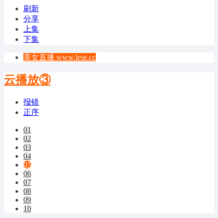
刷新
分享
上集
下集
美女直播 www.lese.cc
云播放③
报错
正序
01
02
03
04
05
06
07
08
09
10