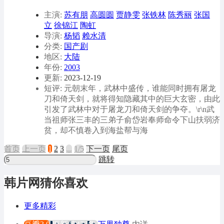
主演:
苏有朋
高圆圆
贾静雯
张铁林
陈秀丽
张国
立
徐锦江
陶虹
导演:
杨韬
赖水清
分类:
国产剧
地区:
大陆
年份:
2003
更新:
2023-12-19
短评: 元朝末年，武林中盛传，谁能同时拥有屠龙
刀和倚天剑，就将得知隐藏其中的巨大玄密，由此
引发了武林中对于屠龙刀和倚天剑的争夺。\r\n武
当祖师张三丰的三弟子俞岱岩奉师命令下山扶弱济
贫，却不慎卷入到海盐帮与海
首页
上
一
页
1
2
3
...
1/5
下
一
页
尾页
跳转
韩片网猜你喜欢
更多精彩