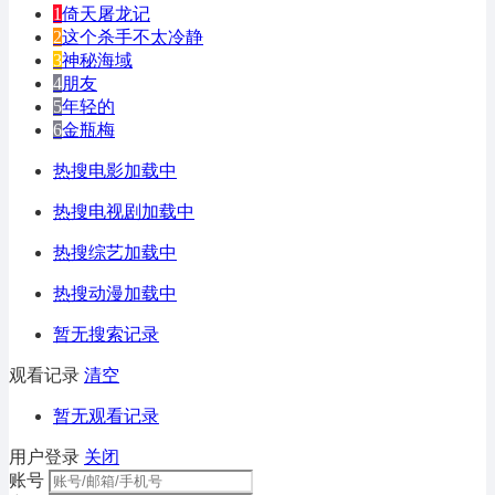
1
倚天屠龙记
2
这个杀手不太冷静
3
神秘海域
4
朋友
5
年轻的
6
金瓶梅
热搜电影加载中
热搜电视剧加载中
热搜综艺加载中
热搜动漫加载中
暂无搜索记录
观看记录
清空
暂无观看记录
用户登录
关闭
账号