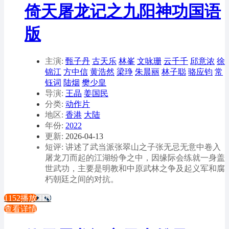
倚天屠龙记之九阳神功国语
版
主演:
甄子丹
古天乐
林峯
文咏珊
云千千
邱意浓
徐
锦江
方中信
黄浩然
梁琤
朱晨丽
林子聪
骆应钧
常
钰词
陆烟
樊少皇
导演:
王晶
姜国民
分类:
动作片
地区:
香港
大陆
年份:
2022
更新:
2026-04-13
短评: 讲述了武当派张翠山之子张无忌无意中卷入
屠龙刀而起的江湖纷争之中，因缘际会练就一身盖
世武功，主要是明教和中原武林之争及起义军和腐
朽朝廷之间的对抗。
1152播放
HD
查看详情