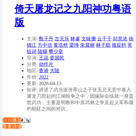
倚天屠龙记之九阳神功粤语
版
主演:
甄子丹
古天乐
林峯
文咏珊
云千千
邱意浓
徐
锦江
方中信
黄浩然
梁琤
朱晨丽
林子聪
骆应钧
常
钰词
陆烟
樊少皇
导演:
王晶
姜国民
分类:
动作片
地区:
香港
大陆
年份:
2022
更新:
2026-04-13
短评: 讲述了武当派张翠山之子张无忌无意中卷入
屠龙刀而起的江湖纷争之中，因缘际会练就一身盖
世武功，主要是明教和中原武林之争及起义军和腐
朽朝廷之间的对抗。
1131播放
HD
查看详情