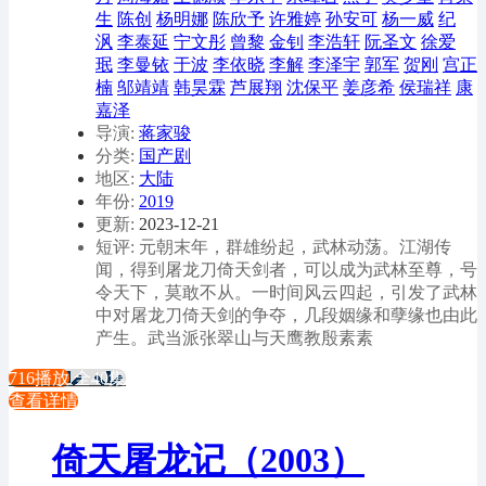
生
陈创
杨明娜
陈欣予
许雅婷
孙安可
杨一威
纪
沨
李泰延
宁文彤
曾黎
金钊
李浩轩
阮圣文
徐爱
珉
李曼铱
于波
李依晓
李解
李泽宇
郭军
贺刚
宫正
楠
邬靖靖
韩昊霖
芦展翔
沈保平
姜彦希
侯瑞祥
康
嘉泽
导演:
蒋家骏
分类:
国产剧
地区:
大陆
年份:
2019
更新:
2023-12-21
短评: 元朝末年，群雄纷起，武林动荡。江湖传
闻，得到屠龙刀倚天剑者，可以成为武林至尊，号
令天下，莫敢不从。一时间风云四起，引发了武林
中对屠龙刀倚天剑的争夺，几段姻缘和孽缘也由此
产生。武当派张翠山与天鹰教殷素素
716播放
全40集
查看详情
倚天屠龙记（2003）