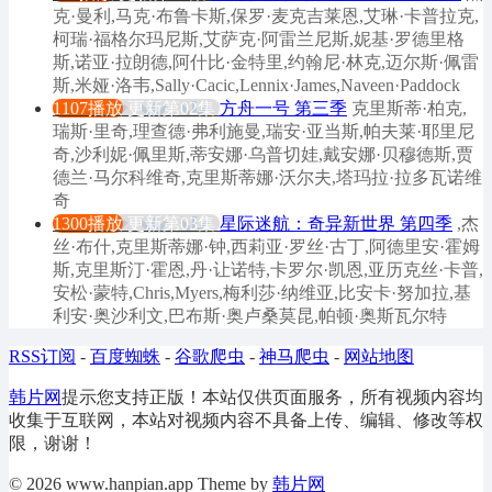
克·曼利,马克·布鲁卡斯,保罗·麦克吉莱恩,艾琳·卡普拉克,
柯瑞·福格尔玛尼斯,艾萨克·阿雷兰尼斯,妮基·罗德里格
斯,诺亚·拉朗德,阿什比·金特里,约翰尼·林克,迈尔斯·佩雷
斯,米娅·洛韦,Sally·Cacic,Lennix·James,Naveen·Paddock
1107播放
更新第02集
方舟一号 第三季
克里斯蒂·柏克,
瑞斯·里奇,理查德·弗利施曼,瑞安·亚当斯,帕夫莱·耶里尼
奇,沙利妮·佩里斯,蒂安娜·乌普切娃,戴安娜·贝穆德斯,贾
德兰·马尔科维奇,克里斯蒂娜·沃尔夫,塔玛拉·拉多瓦诺维
奇
1300播放
更新第03集
星际迷航：奇异新世界 第四季
,杰
丝·布什,克里斯蒂娜·钟,西莉亚·罗丝·古丁,阿德里安·霍姆
斯,克里斯汀·霍恩,丹·让诺特,卡罗尔·凯恩,亚历克丝·卡普,
安松·蒙特,Chris,Myers,梅利莎·纳维亚,比安卡·努加拉,基
利安·奥沙利文,巴布斯·奥卢桑莫昆,帕顿·奥斯瓦尔特
RSS订阅
-
百度蜘蛛
-
谷歌爬虫
-
神马爬虫
-
网站地图
韩片网
提示您支持正版！本站仅供页面服务，所有视频内容均
收集于互联网，本站对视频内容不具备上传、编辑、修改等权
限，谢谢！
© 2026 www.hanpian.app Theme by
韩片网