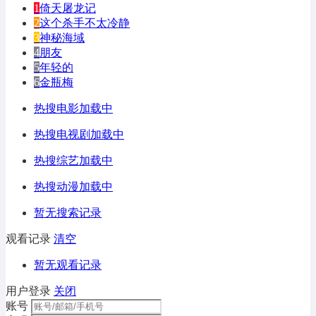
1
倚天屠龙记
2
这个杀手不太冷静
3
神秘海域
4
朋友
5
年轻的
6
金瓶梅
热搜电影加载中
热搜电视剧加载中
热搜综艺加载中
热搜动漫加载中
暂无搜索记录
观看记录
清空
暂无观看记录
用户登录
关闭
账号