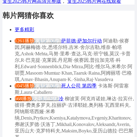
复生2025韩片网高清完整版
，
复生2025韩片网在线观看
韩片网猜你喜欢
更多精彩
1261播放
更新第06集
萨菲德·萨加尔行动
阿迪勒·侯赛
因,阿赫梅德·坎,悉塔尔特,吉米·舍尔吉勒,维奈·帕塔
克,Ashok·Mehta,马努·里希·查达,马克·班宁顿,莫汉·卡普
尔,R·巴克提·克莱因,丹尼斯·侯赛因,普拉加克塔·科
利,Edward·Sonnenblick,Dia·Mirza,阿比·维尔马,米希尔·阿
胡贾,Masoom·Mumtaz·Khan,Taaruk·Raina,阿姆丽塔·巴格
琪,Arnav·Bhasin,Anupam·K.·Sinha,Raj·Vasudeva
1045播放
更新第06集
死人公司 第四季
卡洛斯·阿雷塞
斯,Laura·Caballero
668播放
更新第04集
冷
柳波芙·阿克肖诺娃,琳达·拉宾什,
彼得·费奥多罗夫,拉丽萨·古泽耶娃,奥列格·瓦西里科夫,
阿纳斯塔西娅·米希
纳,Denis,Prytkov,Kseniya,Katalymova,Evgeniy,Kharitonov,
弗谢沃罗德·沃洛丁,Mikhail,Konovalov,Aleksandr,Averin,
亚历山大·克罗特科夫,Maksim,Boyko,亚历山德拉·巴巴斯