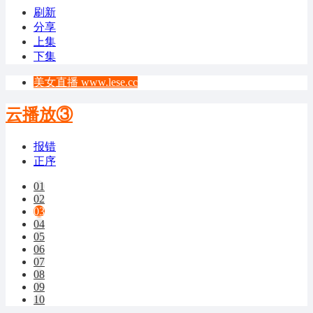
刷新
分享
上集
下集
美女直播 www.lese.cc
云播放③
报错
正序
01
02
03
04
05
06
07
08
09
10