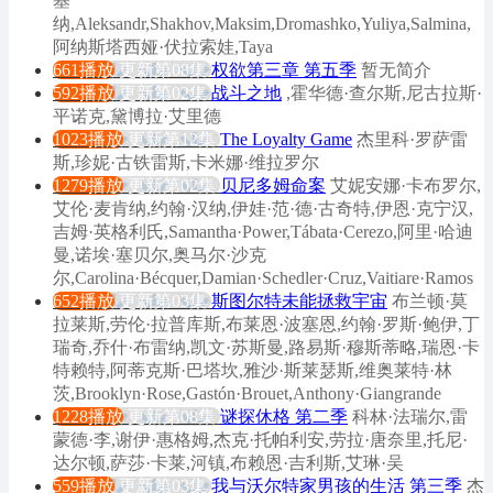
基
纳,Aleksandr,Shakhov,Maksim,Dromashko,Yuliya,Salmina,
阿纳斯塔西娅·伏拉索娃,Taya
661播放
更新第08集
权欲第三章 第五季
暂无简介
592播放
更新第02集
战斗之地
,霍华德·查尔斯,尼古拉斯·
平诺克,黛博拉·艾里德
1023播放
更新第12集
The Loyalty Game
杰里科·罗萨雷
斯,珍妮·古铁雷斯,卡米娜·维拉罗尔
1279播放
更新第02集
贝尼多姆命案
艾妮安娜·卡布罗尔,
艾伦·麦肯纳,约翰·汉纳,伊娃·范·德·古奇特,伊恩·克宁汉,
吉姆·英格利氏,Samantha·Power,Tábata·Cerezo,阿里·哈迪
曼,诺埃·塞贝尔,奥马尔·沙克
尔,Carolina·Bécquer,Damian·Schedler·Cruz,Vaitiare·Ramos
652播放
更新第03集
斯图尔特未能拯救宇宙
布兰顿·莫
拉莱斯,劳伦·拉普库斯,布莱恩·波塞恩,约翰·罗斯·鲍伊,丁
瑞奇,乔什·布雷纳,凯文·苏斯曼,路易斯·穆斯蒂略,瑞恩·卡
特赖特,阿蒂克斯·巴塔坎,雅沙·斯莱瑟斯,维奥莱特·林
茨,Brooklyn·Rose,Gastón·Brouet,Anthony·Giangrande
1228播放
更新第08集
谜探休格 第二季
科林·法瑞尔,雷
蒙德·李,谢伊·惠格姆,杰克·托帕利安,劳拉·唐奈里,托尼·
达尔顿,萨莎·卡莱,河镇,布赖恩·吉利斯,艾琳·吴
559播放
更新第03集
我与沃尔特家男孩的生活 第三季
杰