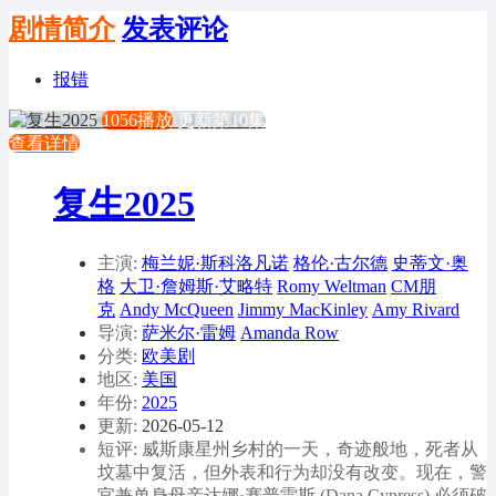
剧情简介
发表评论
报错
1056播放
更新第10集
查看详情
复生2025
主演:
梅兰妮·斯科洛凡诺
格伦·古尔德
史蒂文·奥
格
大卫·詹姆斯·艾略特
Romy Weltman
CM朋
克
Andy McQueen
Jimmy MacKinley
Amy Rivard
导演:
萨米尔·雷姆
Amanda Row
分类:
欧美剧
地区:
美国
年份:
2025
更新:
2026-05-12
短评: 威斯康星州乡村的一天，奇迹般地，死者从
坟墓中复活，但外表和行为却没有改变。现在，警
官兼单身母亲达娜·赛普雷斯 (Dana Cypress) 必须破