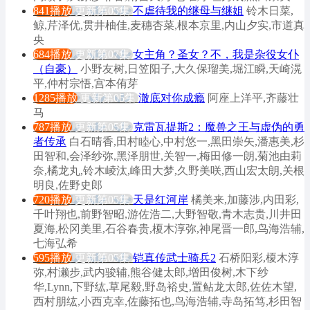
841播放
更新第05集
不虐待我的继母与继姐
铃木日菜,
鲸,芹泽优,贯井柚佳,麦穗杏菜,根本京里,内山夕实,市道真
央
684播放
更新第07集
女主角？圣女？不，我是杂役女仆
（自豪）
小野友树,日笠阳子,大久保瑠美,堀江瞬,天崎滉
平,仲村宗悟,宫本侑芽
1285播放
更新第05集
澈底对你成瘾
阿座上洋平,齐藤壮
马
787播放
更新第05集
克雷瓦提斯2：魔兽之王与虚伪的勇
者传承
白石晴香,田村睦心,中村悠一,黑田崇矢,潘惠美,杉
田智和,会泽纱弥,黑泽朋世,关智一,梅田修一朗,菊池由莉
奈,橘龙丸,铃木崚汰,峰田大梦,久野美咲,西山宏太朗,关根
明良,佐野史郎
720播放
更新第05集
天是红河岸
橘美来,加藤涉,内田彩,
千叶翔也,前野智昭,游佐浩二,大野智敬,青木志贵,川井田
夏海,松冈美里,石谷春贵,榎木淳弥,神尾晋一郎,鸟海浩辅,
七海弘希
595播放
更新第05集
铠真传武士骑兵2
石桥阳彩,榎木淳
弥,村濑步,武内骏辅,熊谷健太郎,增田俊树,木下纱
华,Lynn,下野纮,草尾毅,野岛裕史,置鲇龙太郎,佐佐木望,
西村朋纮,小西克幸,佐藤拓也,鸟海浩辅,寺岛拓笃,杉田智