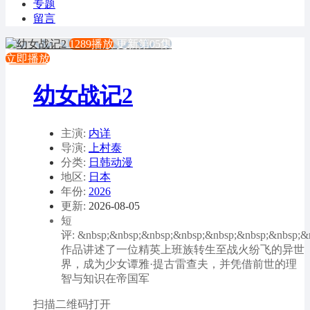
专题
留言
1289播放
更新第05集
立即播放
幼女战记2
主演:
内详
导演:
上村泰
分类:
日韩动漫
地区:
日本
年份:
2026
更新:
2026-08-05
短
评: &nbsp;&nbsp;&nbsp;&nbsp;&nbsp;&nbsp;&nbsp;&
作品讲述了一位精英上班族转生至战火纷飞的异世
界，成为少女谭雅·提古雷查夫，并凭借前世的理
智与知识在帝国军
扫描二维码打开