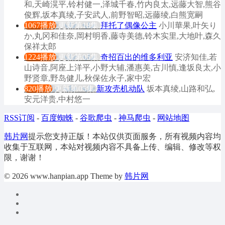
和,天崎滉平,铃村健一,泽城千春,竹内良太,远藤大智,熊谷
俊辉,坂本真绫,子安武人,前野智昭,远藤绫,白熊宽嗣
1067播放
更新第18集
拜托了偶像公主
小川華果,叶矢り
か,丸冈和佳奈,岡村明香,藤寺美德,铃木实里,大地叶,森久
保祥太郎
1224播放
更新第05集
奇招百出的维多利亚
安济知佳,若
山诗音,阿座上洋平,小野大辅,潘惠美,古川慎,逢坂良太,小
野贤章,野岛健儿,秋保佐永子,家中宏
820播放
更新第05集
新攻壳机动队
坂本真绫,山路和弘,
安元洋贵,中村悠一
RSS订阅
-
百度蜘蛛
-
谷歌爬虫
-
神马爬虫
-
网站地图
韩片网
提示您支持正版！本站仅供页面服务，所有视频内容均
收集于互联网，本站对视频内容不具备上传、编辑、修改等权
限，谢谢！
© 2026 www.hanpian.app Theme by
韩片网