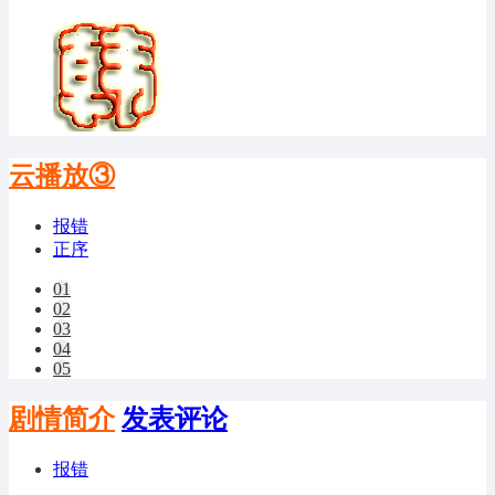
云播放③
报错
正序
01
02
03
04
05
剧情简介
发表评论
报错