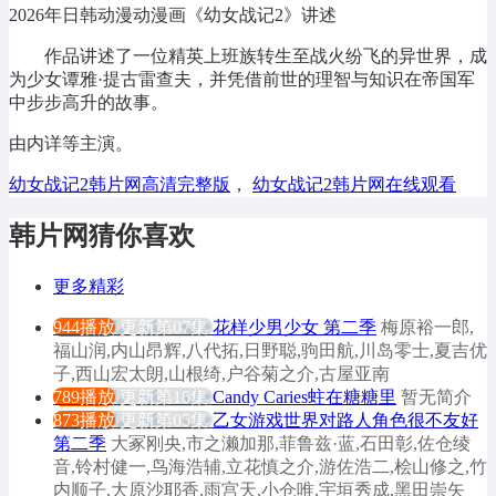
2026年日韩动漫动漫画《幼女战记2》讲述
作品讲述了一位精英上班族转生至战火纷飞的异世界，成
为少女谭雅·提古雷查夫，并凭借前世的理智与知识在帝国军
中步步高升的故事。
由内详等主演。
幼女战记2韩片网高清完整版
，
幼女战记2韩片网在线观看
韩片网猜你喜欢
更多精彩
944播放
更新第07集
花样少男少女 第二季
梅原裕一郎,
福山润,内山昂辉,八代拓,日野聪,驹田航,川岛零士,夏吉优
子,西山宏太朗,山根绮,户谷菊之介,古屋亚南
789播放
更新第16集
Candy Caries蛀在糖糖里
暂无简介
873播放
更新第05集
乙女游戏世界对路人角色很不友好
第二季
大冢刚央,市之濑加那,菲鲁兹·蓝,石田彰,佐仓绫
音,铃村健一,鸟海浩辅,立花慎之介,游佐浩二,桧山修之,竹
内顺子,大原沙耶香,雨宫天,小仓唯,宇垣秀成,黑田崇矢