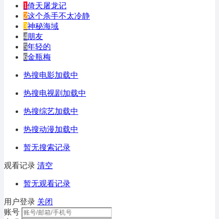
1
倚天屠龙记
2
这个杀手不太冷静
3
神秘海域
4
朋友
5
年轻的
6
金瓶梅
热搜电影加载中
热搜电视剧加载中
热搜综艺加载中
热搜动漫加载中
暂无搜索记录
观看记录
清空
暂无观看记录
用户登录
关闭
账号