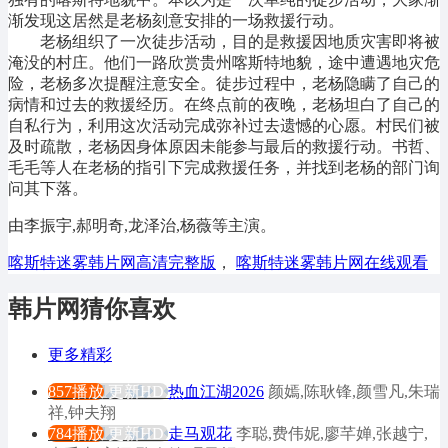
渐发现这居然是老杨刻意安排的一场救援行动。
老杨组织了一次徒步活动，目的是救援因地质灾害即将被
淹没的村庄。他们一路欣赏贵州喀斯特地貌，途中遭遇地灾危
险，老杨多次提醒注意安全。徒步过程中，老杨隐瞒了自己的
病情和过去的救援经历。在终点前的夜晚，老杨坦白了自己的
自私行为，利用这次活动完成弥补过去遗憾的心愿。村民们被
及时疏散，老杨因身体原因未能参与最后的救援行动。书哲、
毛毛等人在老杨的指引下完成救援任务，并找到老杨的部门询
问其下落。
由李振宇,郝明奇,龙泽治,杨薇等主演。
喀斯特迷雾韩片网高清完整版
，
喀斯特迷雾韩片网在线观看
韩片网猜你喜欢
更多精彩
857播放
更新HD
热血江湖2026
颜嫣,陈耿锋,颜雪凡,朱瑞
祥,钟夫翔
784播放
更新HD
走马观花
李聪,费伟妮,廖芊婵,张越宁,