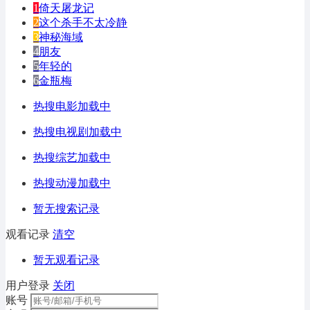
1
倚天屠龙记
2
这个杀手不太冷静
3
神秘海域
4
朋友
5
年轻的
6
金瓶梅
热搜电影加载中
热搜电视剧加载中
热搜综艺加载中
热搜动漫加载中
暂无搜索记录
观看记录
清空
暂无观看记录
用户登录
关闭
账号