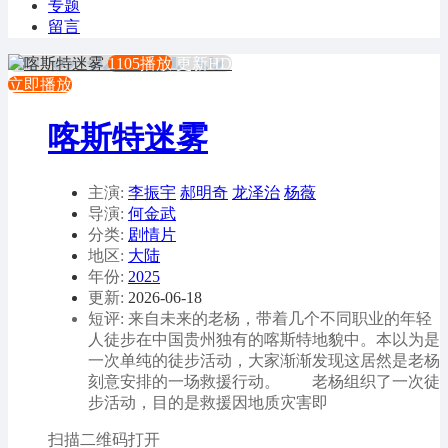
专题
留言
1105播放
更新HD
立即播放
喀斯特迷雾
主演:
李振宇
郝明奇
龙泽治
杨薇
导演:
何金武
分类:
剧情片
地区:
大陆
年份:
2025
更新:
2026-06-18
短评: 来自未来的老杨，带着几个不同职业的年轻
人徒步在中国贵州独有的喀斯特地貌中。本以为是
一次单纯的徒步活动，大家渐渐发现这居然是老杨
刻意安排的一场救援行动。 老杨组织了一次徒
步活动，目的是救援因地质灾害即
扫描二维码打开