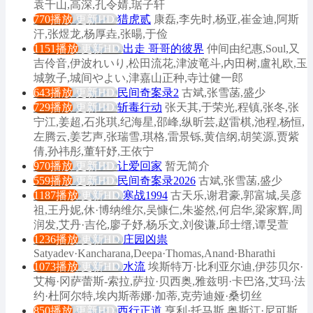
袁千山,高深,孔令婧,琚子轩
770播放
更新HD
猎虎贰
康磊,李先时,杨亚,崔金迪,阿斯
汗,张煜龙,杨厚垚,张暘,于俭
1151播放
更新HD
出走 哥哥的彼界
仲间由纪惠,Soul,又
吉伶音,伊波れいり,松田流花,津波竜斗,内田树,盧礼欧,玉
城敦子,城间やよい,津嘉山正种,寺辻健一郎
643播放
更新HD
民间奇案录2
古斌,张雪菡,盛少
729播放
更新HD
斩毒行动
张天其,于荣光,程镇,张冬,张
宁江,姜超,石兆琪,纪海星,邵峰,纵昕芸,赵雷棋,池程,杨恒,
左腾云,姜艺声,张瑞雪,琪格,雷景铄,黄信纲,胡笑源,贾紫
倩,孙祎彤,董轩妤,王依宁
970播放
更新HD
让爱回家
暂无简介
559播放
更新HD
民间奇案录2026
古斌,张雪菡,盛少
1187播放
更新HD
寒战1994
古天乐,谢君豪,郭富城,吴彦
祖,王丹妮,休·博纳维尔,吴慷仁,朱鉴然,何启华,梁家辉,周
润发,艾丹·吉伦,廖子妤,杨乐文,刘俊谦,邱士缙,谭旻萱
1236播放
更新HD
庄园凶祟
Satyadev·Kancharana,Deepa·Thomas,Anand·Bharathi
1073播放
更新HD
水流
埃斯特万·比利亚尔迪,伊莎贝尔·
艾梅·冈萨蕾斯-索拉,萨拉·贝西奥,雅兹明·卡巴洛,艾玛·法
约·杜阿尔特,埃内斯蒂娜·加蒂,克劳迪娅·桑切丝
850播放
更新HD
西行正道
亨利·托马斯,奥斯汀·尼可斯,