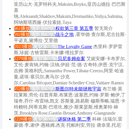
亚历山大·克罗特科夫,Maksim,Boyko,亚历山德拉·巴巴斯
基
纳,Aleksandr,Shakhov,Maksim,Dromashko,Yuliya,Salmina,
阿纳斯塔西娅·伏拉索娃,Taya
661播放
更新第08集
权欲第三章 第五季
暂无简介
592播放
更新第02集
战斗之地
,霍华德·查尔斯,尼古拉斯·
平诺克,黛博拉·艾里德
1023播放
更新第12集
The Loyalty Game
杰里科·罗萨雷
斯,珍妮·古铁雷斯,卡米娜·维拉罗尔
1279播放
更新第02集
贝尼多姆命案
艾妮安娜·卡布罗尔,
艾伦·麦肯纳,约翰·汉纳,伊娃·范·德·古奇特,伊恩·克宁汉,
吉姆·英格利氏,Samantha·Power,Tábata·Cerezo,阿里·哈迪
曼,诺埃·塞贝尔,奥马尔·沙克
尔,Carolina·Bécquer,Damian·Schedler·Cruz,Vaitiare·Ramos
652播放
更新第03集
斯图尔特未能拯救宇宙
布兰顿·莫
拉莱斯,劳伦·拉普库斯,布莱恩·波塞恩,约翰·罗斯·鲍伊,丁
瑞奇,乔什·布雷纳,凯文·苏斯曼,路易斯·穆斯蒂略,瑞恩·卡
特赖特,阿蒂克斯·巴塔坎,雅沙·斯莱瑟斯,维奥莱特·林
茨,Brooklyn·Rose,Gastón·Brouet,Anthony·Giangrande
1228播放
更新第08集
谜探休格 第二季
科林·法瑞尔,雷
蒙德·李,谢伊·惠格姆,杰克·托帕利安,劳拉·唐奈里,托尼·