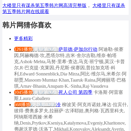
大楼里只有谋杀第五季韩片网高清完整版
，
大楼里只有谋杀
第五季韩片网在线观看
韩片网猜你喜欢
更多精彩
1261播放
更新第06集
萨菲德·萨加尔行动
阿迪勒·侯赛
因,阿赫梅德·坎,悉塔尔特,吉米·舍尔吉勒,维奈·帕塔
克,Ashok·Mehta,马努·里希·查达,马克·班宁顿,莫汉·卡普
尔,R·巴克提·克莱因,丹尼斯·侯赛因,普拉加克塔·科
利,Edward·Sonnenblick,Dia·Mirza,阿比·维尔马,米希尔·阿
胡贾,Masoom·Mumtaz·Khan,Taaruk·Raina,阿姆丽塔·巴格
琪,Arnav·Bhasin,Anupam·K.·Sinha,Raj·Vasudeva
1045播放
更新第06集
死人公司 第四季
卡洛斯·阿雷塞
斯,Laura·Caballero
668播放
更新第04集
冷
柳波芙·阿克肖诺娃,琳达·拉宾什,
彼得·费奥多罗夫,拉丽萨·古泽耶娃,奥列格·瓦西里科夫,
阿纳斯塔西娅·米希
纳,Denis,Prytkov,Kseniya,Katalymova,Evgeniy,Kharitonov,
弗谢沃罗德·沃洛丁,Mikhail,Konovalov,Aleksandr,Averin,