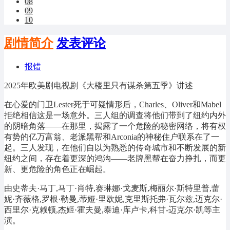
08
09
10
剧情简介
发表评论
报错
2025年欧美剧电视剧《大楼里只有谋杀第五季》讲述
在心爱的门卫Lester死于可疑情形后，Charles、Oliver和Mabel
拒绝相信这是一场意外。三人组的调查将他们带到了纽约内外
的阴暗角落——在那里，揭露了一个危险的秘密网络，将有权
有势的亿万富翁、老派黑帮和Arconia的神秘住户联系在了一
起。三人发现，在他们自以为熟悉的传奇城市和不断发展的新
纽约之间，存在着更深的鸿沟——老牌黑帮在奋力挣扎，而更
新、更危险的角色正在崛起。
由史蒂夫·马丁,马丁·肖特,赛琳娜·戈麦斯,梅丽尔·斯特里普,蕾
妮·齐薇格,罗根·勒曼,蒂娅·里欧妮,克里斯托弗·瓦尔兹,迈克尔·
西里尔·克赖顿,杰姬·霍夫曼,泰迪·库卢卡,科甘-迈克尔·凯等主
演。