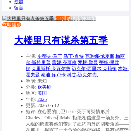
专题
留言
621播放
更新第10集
立即播放
大楼里只有谋杀第五季
主演:
史蒂夫·马丁
马丁·肖特
赛琳娜·戈麦斯
梅丽
尔·斯特里普
蕾妮·齐薇格
罗根·勒曼
蒂娅·里欧
妮
克里斯托弗·瓦尔兹
迈克尔·西里尔·克赖顿
杰姬·
霍夫曼
泰迪·库卢卡
科甘-迈克尔·凯
导演:
未知
分类:
欧美剧
地区:
美国
年份:
2025
更新:
2026-05-12
短评: 在心爱的门卫Lester死于可疑情形后，
Charles、Oliver和Mabel拒绝相信这是一场意外。三
人组的调查将他们带到了纽约内外的阴暗角落——
在那里，揭露了一个危险的秘密网络，将有权有势