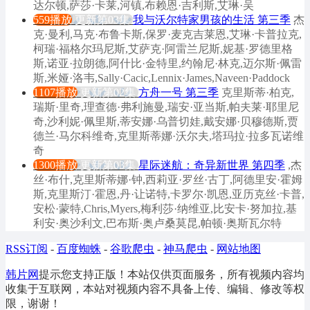
达尔顿,萨莎·卡莱,河镇,布赖恩·吉利斯,艾琳·吴
559播放
更新第03集
我与沃尔特家男孩的生活 第三季
杰
克·曼利,马克·布鲁卡斯,保罗·麦克吉莱恩,艾琳·卡普拉克,
柯瑞·福格尔玛尼斯,艾萨克·阿雷兰尼斯,妮基·罗德里格
斯,诺亚·拉朗德,阿什比·金特里,约翰尼·林克,迈尔斯·佩雷
斯,米娅·洛韦,Sally·Cacic,Lennix·James,Naveen·Paddock
1107播放
更新第02集
方舟一号 第三季
克里斯蒂·柏克,
瑞斯·里奇,理查德·弗利施曼,瑞安·亚当斯,帕夫莱·耶里尼
奇,沙利妮·佩里斯,蒂安娜·乌普切娃,戴安娜·贝穆德斯,贾
德兰·马尔科维奇,克里斯蒂娜·沃尔夫,塔玛拉·拉多瓦诺维
奇
1300播放
更新第03集
星际迷航：奇异新世界 第四季
,杰
丝·布什,克里斯蒂娜·钟,西莉亚·罗丝·古丁,阿德里安·霍姆
斯,克里斯汀·霍恩,丹·让诺特,卡罗尔·凯恩,亚历克丝·卡普,
安松·蒙特,Chris,Myers,梅利莎·纳维亚,比安卡·努加拉,基
利安·奥沙利文,巴布斯·奥卢桑莫昆,帕顿·奥斯瓦尔特
RSS订阅
-
百度蜘蛛
-
谷歌爬虫
-
神马爬虫
-
网站地图
韩片网
提示您支持正版！本站仅供页面服务，所有视频内容均
收集于互联网，本站对视频内容不具备上传、编辑、修改等权
限，谢谢！