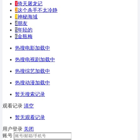
1
倚天屠龙记
2
这个杀手不太冷静
3
神秘海域
4
朋友
5
年轻的
6
金瓶梅
热搜电影加载中
热搜电视剧加载中
热搜综艺加载中
热搜动漫加载中
暂无搜索记录
观看记录
清空
暂无观看记录
用户登录
关闭
账号