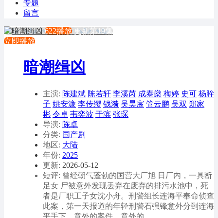
专题
留言
622播放
更新第19集
立即播放
暗潮缉凶
主演:
陈建斌
陈若轩
李溪芮
成泰燊
梅婷
史可
杨肸
子
姚安濂
李传缨
钱漪
吴昊宸
管云鹏
吴双
郑家
彬
令卓
韦奕波
于滨
张琛
导演:
陈卓
分类:
国产剧
地区:
大陆
年份:
2025
更新:
2026-05-12
短评: 曾经朝气蓬勃的国营大厂旭 日厂内，一具断
足女 尸被意外发现丢弃在废弃的排污水池中，死
者是厂职工子女沈小舟。刑警组长连海平奉命侦查
此案，第一天报道的年轻刑警石强锋意外分到连海
平手下，意外的案件，意外的