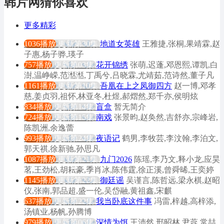
韩片网猜你喜欢
更多精彩
1036播放
更新第30集
地道女英雄
王雅捷,张桐,果靖霖,赵
子惠,杨子骅,瑛子
757播放
更新第03集
花开锦绣
张萌,迟蓬,邓恩熙,谭凯,白
澍,温峥嵘,范湉湉,丁禹兮,吕晓霖,尤靖茹,范诗然,董子凡
1161播放
更新第10集
吾凰在上之凤御四方
赵一博,邓孝
慈,姜贞羽,祖怀,林亚冬,杜煜,郝熠然,郑千亦,侯明炫
834播放
更新第14集
盲盒
暂无简介
724播放
更新第15集
南戏
张景昀,赵奂然,吉舒亦,宗峰岩,
陈凯洲,余逸蕾
993播放
更新第24集
夜语记
鹤男,李牧芸,李汶翰,李泊文,
郭天祺,徐新驰,孙思凡
1087播放
更新第21集
九门2026
陈瑶,李乃文,释小龙,应昊
茗,王劲松,胡耘豪,季肖冰,陈伟霆,徐正溪,曾舜晞,王奕婷
1145播放
更新第22集
御廷谣
吴谨言,陈哲远,梁永棋,赵昭
仪,张南,郭品超,盛一伦,吴岱融,黄祖鑫,宋麒
637播放
更新第22集
我当卧底这件事
冯雷,梓越,高梓添,
汤镇业,杨帆,孙腾博
979播放
更新第06集
深情为饵
王沛然,邢昭林,尹蕊,常喆