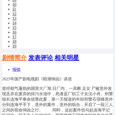
10
11
12
13
14
15
16
17
18
19
剧情简介
发表评论
相关明星
报错
2025年国产剧电视剧《暗潮缉凶》讲述
曾经朝气蓬勃的国营大厂旭 日厂内，一具断 足女 尸被意外发
现丢弃在废弃的排污水池中，死者是厂职工子女沈小舟。刑警
组长连海平奉命侦查此案，第一天报道的年轻刑警石强锋意外
分到连海平手下，意外的案件，意外的组合，开启了一段三人
之间的宿命缉凶之行。 同时，这起案件也勾起连海平记