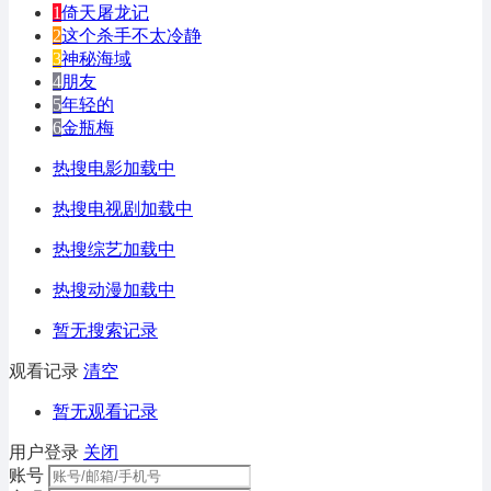
1
倚天屠龙记
2
这个杀手不太冷静
3
神秘海域
4
朋友
5
年轻的
6
金瓶梅
热搜电影加载中
热搜电视剧加载中
热搜综艺加载中
热搜动漫加载中
暂无搜索记录
观看记录
清空
暂无观看记录
用户登录
关闭
账号