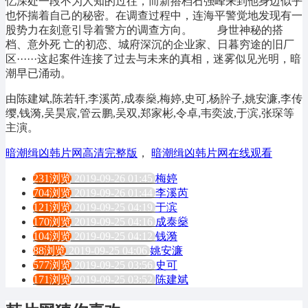
忆深处一段不为人知的过往，而新搭档石强峰来到他身边似乎
也怀揣着自己的秘密。在调查过程中，连海平警觉地发现有一
股势力在刻意引导着警方的调查方向。 身世神秘的搭
档、意外死 亡的初恋、城府深沉的企业家、日暮穷途的旧厂
区······这起案件连接了过去与未来的真相，迷雾似见光明，暗
潮早已涌动。
由陈建斌,陈若轩,李溪芮,成泰燊,梅婷,史可,杨肸子,姚安濂,李传
缨,钱漪,吴昊宸,管云鹏,吴双,郑家彬,令卓,韦奕波,于滨,张琛等
主演。
暗潮缉凶韩片网高清完整版
，
暗潮缉凶韩片网在线观看
231浏览
2019-09-26 01:45
梅婷
704浏览
2019-09-26 01:44
李溪芮
121浏览
2019-09-25 04:19
于滨
170浏览
2019-09-25 04:16
成泰燊
104浏览
2019-09-25 04:12
钱漪
88浏览
2019-09-25 04:06
姚安濂
577浏览
2019-09-25 03:56
史可
171浏览
2019-09-25 03:52
陈建斌