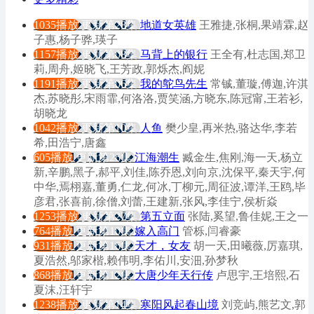
1035播放
更新第28集
地道女英雄
王雅捷,张桐,果靖霖,赵
子惠,杨子骅,瑛子
1157播放
更新第08集
马背上的银行
王全有,杜志国,郑卫
莉,周舟,姬晓飞,王芳政,郭烁杰,阎妮
1191播放
更新第06集
我的鸵鸟先生
常铖,董璇,傅迦,许淇
杰,苏晓彤,宋雨霏,何洛洛,贾笑涵,方晓东,陈冠甯,王若衫,
胡晓龙
1042播放
更新第10集
人鱼
樊少皇,再米热,骆达华,李若
希,田浩宁,唐鑫
605播放
更新第26集
江海潮生
臧金生,焦刚,海一天,杨立
新,辛鹏,黑子,郝平,刘佳,陈乔恩,刘向京,沈保平,秦天宇,何
中华,焉栩嘉,董勇,仁龙,何冰,丁柳元,周征波,谭洋,王鸥,毕
彦君,张喜前,徐僧,刘蕾,王建新,张风,李佳宁,侯析焱
1253播放
更新第27集
第五立面
张陆,奚望,鲁佳妮,王之一
764播放
更新第10集
嫁入高门
管栎,闫睿豪
931播放
更新第16集
天才，女友
胡一天,田曦薇,厉嘉琪,
夏浩然,邬家楷,赖伟明,李佑川,安沺,孙梦秋
868播放
更新第12集
大唐少年天行传
卢思宇,王培熙,石
夏沫,汪轩宇
1238播放
更新第14集
寒阳风起春山境
刘竞屿,熊艺文,郭