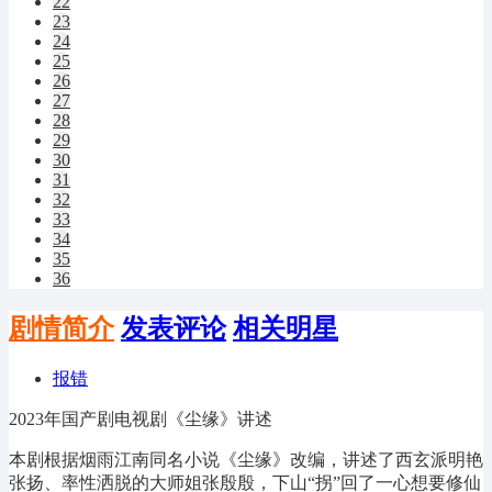
22
23
24
25
26
27
28
29
30
31
32
33
34
35
36
剧情简介
发表评论
相关明星
报错
2023年国产剧电视剧《尘缘》讲述
本剧根据烟雨江南同名小说《尘缘》改编，讲述了西玄派明艳
张扬、率性洒脱的大师姐张殷殷，下山“拐”回了一心想要修仙