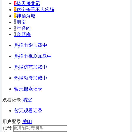
1
倚天屠龙记
2
这个杀手不太冷静
3
神秘海域
4
朋友
5
年轻的
6
金瓶梅
热搜电影加载中
热搜电视剧加载中
热搜综艺加载中
热搜动漫加载中
暂无搜索记录
观看记录
清空
暂无观看记录
用户登录
关闭
账号