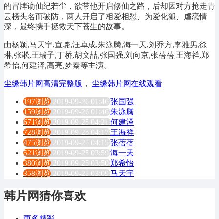
的冒牌谪仙纪若尘，欲带他开启修仙之路，后却因对方抢走青
云榜头名而破防，两人开启了相爱相怼、为爱化狐、虐恋情
深，最终携手拯救天下苍生的故事。
由杨颖,马天宇,宣璐,汪卓成,朱泳腾,海一天,刘乔方,李雅男,徐
琳,张淞,王瑞子,丁桥,胡文喆,张国强,刘向京,张蓓蓓,王海祥,郑
希怡,何建泽,高亮,梦秦等主演。
尘缘韩片网高清完整版
，
尘缘韩片网在线观看
197浏览
2019-09-26 01:46
张国强
159浏览
2019-09-26 01:46
朱泳腾
671浏览
2019-09-25 04:21
何建泽
728浏览
2019-09-25 04:17
王海祥
475浏览
2019-09-25 04:15
张蓓蓓
521浏览
2019-09-25 03:59
海一天
380浏览
2019-09-25 03:50
郑希怡
358浏览
2019-09-25 03:09
马天宇
韩片网猜你喜欢
更多精彩