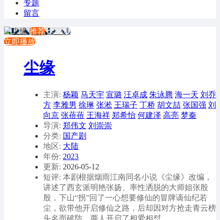
专题
留言
推荐
全36集
立即播放
尘缘
主演:
杨颖
马天宇
宣璐
汪卓成
朱泳腾
海一天
刘乔
方
李雅男
徐琳
张淞
王瑞子
丁桥
胡文喆
张国强
刘
向京
张蓓蓓
王海祥
郑希怡
何建泽
高亮
梦秦
导演:
郑伟文
刘崇崇
分类:
国产剧
地区:
大陆
年份:
2023
更新:
2026-05-12
短评: 本剧根据烟雨江南同名小说《尘缘》改编，
讲述了西玄派明艳张扬、率性洒脱的大师姐张殷
殷，下山“拐”回了一心想要修仙的冒牌谪仙纪若
尘，欲带他开启修仙之路，后却因对方抢走青云榜
头名而破防，两人开启了相爱相怼、