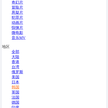
奇幻片
冒险片
悬疑片
犯罪片
动画片
惊悚片
微电影
音乐MV
地区
全部
大陆
香港
台湾
俄罗斯
美国
日本
韩国
英国
法国
德国
印度