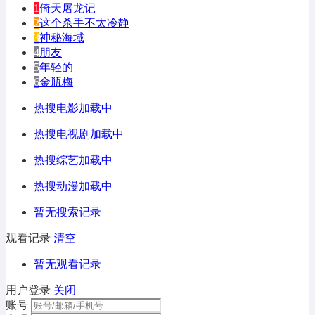
1
倚天屠龙记
2
这个杀手不太冷静
3
神秘海域
4
朋友
5
年轻的
6
金瓶梅
热搜电影加载中
热搜电视剧加载中
热搜综艺加载中
热搜动漫加载中
暂无搜索记录
观看记录
清空
暂无观看记录
用户登录
关闭
账号