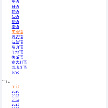
英语
日语
韩语
法语
德语
泰语
闽南语
丹麦语
波兰语
瑞典语
印地语
挪威语
意大利语
西班牙语
其它
年代
全部
2026
2025
2024
2023