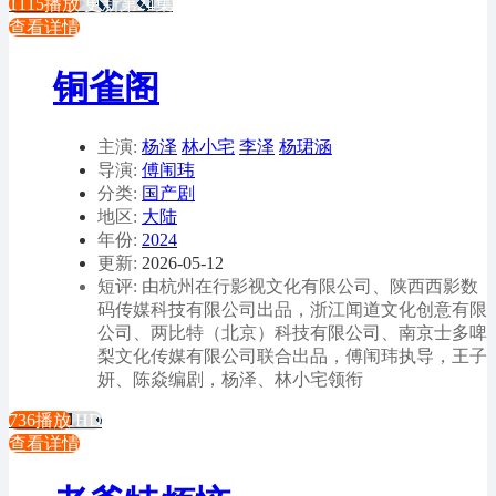
1115播放
更新第24集
查看详情
铜雀阁
主演:
杨泽
林小宅
李泽
杨珺涵
导演:
傅闱玮
分类:
国产剧
地区:
大陆
年份:
2024
更新:
2026-05-12
短评: 由杭州在行影视文化有限公司、陕西西影数
码传媒科技有限公司出品，浙江闻道文化创意有限
公司、两比特（北京）科技有限公司、南京士多啤
梨文化传媒有限公司联合出品，傅闱玮执导，王子
妍、陈焱编剧，杨泽、林小宅领衔
736播放
HD
查看详情