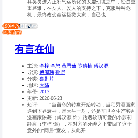
其英灵进入正邪气运所化的太虚幻境之中，经过重
重磨难，在友人、爱人的支持之下，克服种种危
机，最终改变命运拯救大家，自己也
190播放
HD中字
查看详情
有言在仙
主演:
李梓
李想
黄恩茹
陈倩楠
傅汉源
导演:
傅闱玮
孙野
分类:
喜剧片
地区:
大陆
年份:
2017
更新:
2026-06-23
短评: “当宿命的转盘开始转动，当宅男漫画家
遇到下界衰神，是天生一对，还是前世今生?”宅男
漫画家陈蓦（傅汉源 饰）路遇软萌可爱的小萝莉
静离（李梓 饰），在对方的死缠之下带回了这个
意外的“同居”室友，从此开