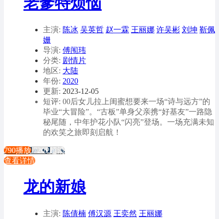
老爹特烦恼
主演:
陈冰
吴英哲
赵一霖
王丽娜
许吴彬
刘坤
靳佩
姗
导演:
傅闱玮
分类:
剧情片
地区:
大陆
年份:
2020
更新:
2023-12-05
短评: 00后女儿拉上闺蜜想要来一场“诗与远方”的
毕业“大冒险”。“古板”单身父亲携“好基友”一路隐
秘尾随，中年护花小队“闪亮”登场。一场充满未知
的欢笑之旅即刻启航！
790播放
720P超清
查看详情
龙的新娘
主演:
陈倩楠
傅汉源
王奕然
王丽娜