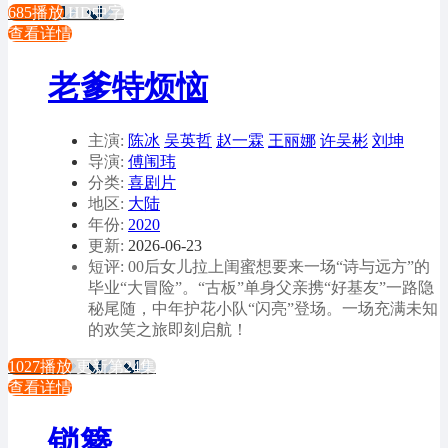
685播放
HD中字
查看详情
老爹特烦恼
主演:
陈冰
吴英哲
赵一霖
王丽娜
许吴彬
刘坤
导演:
傅闱玮
分类:
喜剧片
地区:
大陆
年份:
2020
更新:
2026-06-23
短评: 00后女儿拉上闺蜜想要来一场“诗与远方”的
毕业“大冒险”。“古板”单身父亲携“好基友”一路隐
秘尾随，中年护花小队“闪亮”登场。一场充满未知
的欢笑之旅即刻启航！
1027播放
更新第24集
查看详情
锁簪