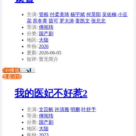
主演:
管栎
付柔美琦
杨宇斌
何昊阳
吴佑楠
小豆
花
苏冬青
苗可
罗大涛
姜凯文
张北北
导演:
傅闱玮
分类:
国产剧
地区:
大陆
年份:
2026
更新:
2026-06-05
短评: 暂无简介
749播放
全21集
查看详情
我的医妃不好惹2
主演:
文苡帆
许清雅
明鹏
叶舒予
导演:
傅闱玮
分类:
国产剧
地区:
大陆
年份:
2023