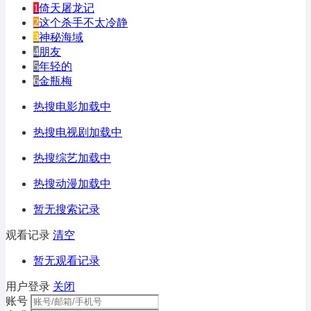
1
倚天屠龙记
2
这个杀手不太冷静
3
神秘海域
4
朋友
5
年轻的
6
金瓶梅
热搜电影加载中
热搜电视剧加载中
热搜综艺加载中
热搜动漫加载中
暂无搜索记录
观看记录
清空
暂无观看记录
用户登录
关闭
账号