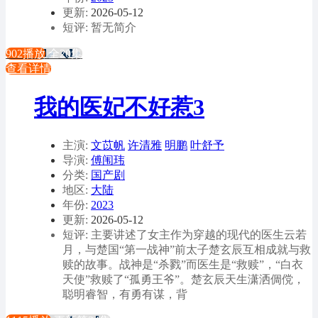
更新:
2026-05-12
短评: 暂无简介
902播放
全20集
查看详情
我的医妃不好惹3
主演:
文苡帆
许清雅
明鹏
叶舒予
导演:
傅闱玮
分类:
国产剧
地区:
大陆
年份:
2023
更新:
2026-05-12
短评: 主要讲述了女主作为穿越的现代的医生云若
月，与楚国“第一战神”前太子楚玄辰互相成就与救
赎的故事。战神是“杀戮”而医生是“救赎”，“白衣
天使”救赎了“孤勇王爷”。楚玄辰天生潇洒倜傥，
聪明睿智，有勇有谋，背