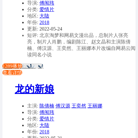
导演:
傅闱玮
分类:
爱情片
地区:
大陆
年份:
2018
更新:
2022-05-24
短评: 北京淘梦和网易文漫出品，总制片人张亮
亮，制片人肖鹏，编剧陈江、赵文晶和主演陈倩
楠、傅汉源、王奕然、王丽娜本片改编自网易云阅
读同名小说
1289播放
720P超清
查看详情
龙的新娘
主演:
陈倩楠
傅汉源
王奕然
王丽娜
导演:
傅闱玮
分类:
爱情片
地区:
大陆
年份:
2018