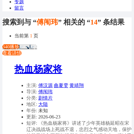
专题
留言
搜索到与 “
傅闱玮
” 相关的 “
14
” 条结果
当前第
1
页
340播放
HD中字
查看详情
热血杨家将
主演:
傅汉源
曲夏雯
黄靖翔
导演:
傅闱玮
分类:
剧情片
地区:
大陆
年份:
未知
更新:
2026-06-23
短评: 《热血杨家将》讲述了少年英雄杨延昭在宋
辽决战战场上死战不退，忠烈之气感动天地，保护