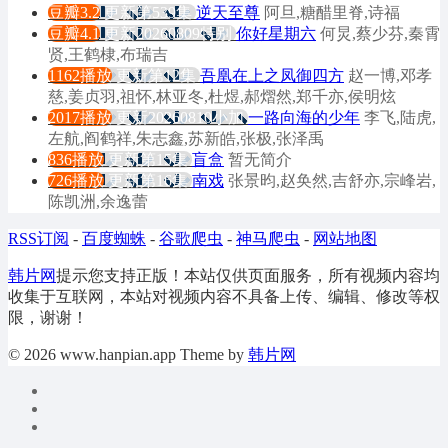
豆瓣3.2
更新第539集
逆天至尊
阿旦,糖醋里脊,诗福
豆瓣4.1
更新20260809特别
你好星期六
何炅,蔡少芬,秦霄
贤,王鹤棣,布瑞吉
1162播放
更新第12集
吾凰在上之凤御四方
赵一博,邓孝
慈,姜贞羽,祖怀,林亚冬,杜煜,郝熠然,郑千亦,侯明炫
2017播放
更新20260810小加
一路向海的少年
李飞,陆虎,
左航,阎鹤祥,朱志鑫,苏新皓,张极,张泽禹
836播放
更新第15集
盲盒
暂无简介
726播放
更新第16集
南戏
张景昀,赵奂然,吉舒亦,宗峰岩,
陈凯洲,余逸蕾
RSS订阅
-
百度蜘蛛
-
谷歌爬虫
-
神马爬虫
-
网站地图
韩片网
提示您支持正版！本站仅供页面服务，所有视频内容均
收集于互联网，本站对视频内容不具备上传、编辑、修改等权
限，谢谢！
© 2026 www.hanpian.app Theme by
韩片网