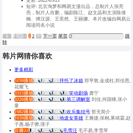
更新:
2022-05-21
短评: 北京淘梦和网易文漫出品，总制片人张亮
亮，制片人肖鹏，编剧陈江、赵文晶和主演陈倩
楠、傅汉源、王奕然、王丽娜。本片改编自网易云
阅读同名小说
首页
上
一
页
1
2
1/2
下
一
页
尾页
跳
转
韩片网猜你喜欢
更多精彩
5159播放
更新第83集
拜托了冰箱
郑亨敦,金成柱,郑佳恩,
花耀飞
3315播放
更新2002600423
笑动剧场
龚宁
3226播放
更新202600417
第三调解室
刘佳,何国锋,张小
童
1982播放
更新202160804
欢乐集结号
暂无简介
1039播放
更新第32集
地道女英雄
王雅捷,张桐,果靖霖,赵
子惠,杨子骅,瑛子
豆瓣2.0
更新202305009
毛雪汪
毛不易,李雪琴