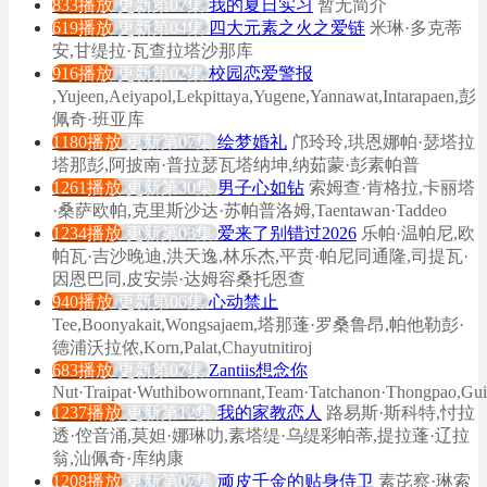
833播放
更新第07集
我的夏日实习
暂无简介
619播放
更新第04集
四大元素之火之爱链
米琳·多克蒂
安,甘缇拉·瓦查拉塔沙那库
916播放
更新第02集
校园恋爱警报
,Yujeen,Aeiyapol,Lekpittaya,Yugene,Yannawat,Intarapaen,彭
佩奇·班亚库
1180播放
更新第07集
绘梦婚礼
邝玲玲,珙恩娜帕·瑟塔拉
塔那彭,阿披南·普拉瑟瓦塔纳坤,纳茹蒙·彭素帕普
1261播放
更新第30集
男子心如钻
索姆查·肯格拉,卡丽塔
·桑萨欧帕,克里斯沙达·苏帕普洛姆,Taentawan·Taddeo
1234播放
更新第03集
爱来了别错过2026
乐帕·温帕尼,欧
帕瓦·吉沙晚迪,洪天逸,林乐杰,平贲·帕尼同通隆,司提瓦·
因恩巴同,皮安崇·达姆容桑托恩查
940播放
更新第06集
心动禁止
Tee,Boonyakait,Wongsajaem,塔那蓬·罗桑鲁昂,帕他勒彭·
德浦沃拉侬,Korn,Palat,Chayutnitiroj
683播放
更新第07集
Zantiis想念你
Nut·Traipat·Wuthibowornnant,Team·Tatchanon·Thongpao,Gu
1237播放
更新第12集
我的家教恋人
路易斯·斯科特,忖拉
透·倥音涌,莫妲·娜琳叻,素塔缇·乌缇彩帕蒂,提拉蓬·辽拉
翁,汕佩奇·库纳康
1208播放
更新第07集
顽皮千金的贴身侍卫
素芘察·琳索