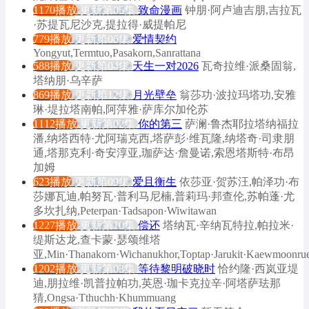
1170播放
更新第05集
致命漫画
钟朋·阿卢迪吉朋,吉拉瓦
·苏提瓦尼沙克,提拉得·威提帕尼
779播放
更新第06集
爱情契约
Yongyut,Termtuo,Pasakorn,Sanrattana
588播放
更新第04集
天生一对2026
瓦奇拉维·派桑固翁,
塔纳朋·乌辛萨
869播放
更新第12集
月光壁垒
翁莎功·波拉玛塔功,安雅
琳·堤拉塔南帕,阿萍雅·萨库尔加伦苏
1112播放
更新第02集
你的第三
萨澜·鲁杰耶拉塔纳福拉
潘,纳塔西特·尤阿瑞克西,塔萨彭·维瓦隆,纳塔奇·司隶朋
通,塔那克利·奇安淳亚,珈萨达·詹曼诺,索恩塔斯特·布昂
加姆
623播放
更新第09集
爱且衡生
依莎亚·贺苏汪,帕泽功·布
莎娜瓦迪,帕努瓦·普利马尼楠,普莉玛·邦查伦,苏帕蓬·尤
多坎扎纳,Peterpan·Tadsapon·Wiwitawan
1227播放
更新第10集
偿还
塔纳瓦·辛纳瓦特拉,帕拉米·
缇斯达龙,查卡蒙·瑟颂维塔
亚,Min·Thanakorn·Wichanukhor,Toptap·Jarukit·Kaewmoonrue
1202播放
更新第03集
等待黎明破晓时
恰约隆·西岚亚堤
迪,朋拉维·凯普拉帕功,英恩·珈卡克拉辛·阿塔萨珐那
猜,Ongsa·Tthuchh·Khummuang