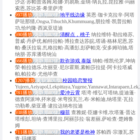
沙达·苏帕普洛姆,哈娜·刘易斯,金纳·纳瓦拉,琵拉雅·玛丽
索恩,苏比茶·希里萨湾
997播放
更新第06集
地平线边缘
英恩·珈卡克拉辛·阿塔
萨珐那猜,Ongsa,Tthuchh,Khummuang,朋拉维·凯普拉帕
功,恰约隆·西岚亚堤迪
590播放
更新第03集
清醒点，桃子
纳拉维特·勒拉格苏,
普威·丹萨优,帕特拉帕·博拉查达苏皖,塔诵·格林尼恩,苏
帕·桑沃拉翁,扎格拉帕·高潘彭,彭萨帕克·安多姆珀驰,塔
纳朋·苏库潘塔纳汕
666播放
更新第11集
欺诈游戏 泰版
纳帕·维凯伦罗,坤纳
荣·帕拉德乐,坎丽亚·尼尔霍斯,素帕莎拉提·阿卡拉塔威
帕,帕拉布·尤他毕查
1207播放
更新第01集
校园暗恋警报
Yujeen,Aeiyapol,Lekpittaya,Yugene,Yannawat,Intarapaen,Le
781播放
更新第09集
爱冲云霄
塔湾·维弘可塔纳,提迪蓬·
德查阿派坤,抔米提·米弯投瓦兰,布·米帕迪,纳塔里·瓦拉
功勒希,柴亚通·逮拉达纳布拉迪
938播放
更新第06集
穆菲
查雅妮·臣姗卡维,坎塔蓬·晋达
塔维彭,坦纳·查博里拉,阿丽莎拉·翁差丽,萨哈查·楚姆鲁
姆
711播放
更新第06集
我的老婆是枪神
苏帕西·宗澈瓦,苏
查·玛娜英