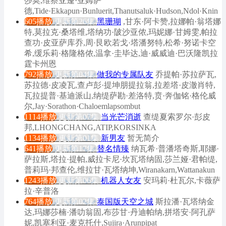
莎莫,维察亚蓬·亚姆萨
德,Tide·Ekkapun·Bunluerit,Thanutsaluk·Hudson,Ndol·Knin
605播放
更新第26集
黑珊瑚
,甘东·阿卡赞,拉娜帕·翁塔娜
特,莫拉克·桑塔维,塔纳功·陂沙亚侬,玛妮娜·甘姆雯,帕拉
查功·皮亚萨库乔,周·艮欧若戈·塔潘努特,松希·努诺卡空
希,缓乐莉·格隆格侬,温拿·圭毕达,迪·威威迪·巴沃隆凯拉
霆卡州恩
792播放
更新第04集
做我的专属队友
乔提帕·苏拉萨瓦,
苏拉德·皮凌瓦,查卢彭·提坤朋提拉翁,拉差塔·皮澈肖特,
瓦拉提普·基迪派山,纳缇萨勘·差洛特,贲·奔伽铭·格伦威
尔,Jay·Sorathon·Chaloemlapsombut
1114播放
更新第07集
当光芒消逝
查缇夏索罗尔·彭皮
邦,LHONGCHANG,ATIP,KORSINKA
1134播放
更新第01集
新男友
暂无简介
641播放
更新第17集
替名情臻
纳瓦希·普潘塔奇斯,耶娜·
萨拉斯,塔拉·提帕,威拉卡尼·坎瓦塔纳固,莎兰娅·君帕缇,
普莉玛·邦查伦,维拉甘·瓦塔纳坤,Wiranakarn,Wattanakun
1243播放
更新第06集
机器人女友
安玛莉·杜瓦尔,卡薇萨
拉·辛普洛
764播放
更新第02集
泰国版天空之城
斯拉潘·瓦塔纳金
达,玛娜莎楠·潘叻翁固,布莎甘·丹迪帕纳,拼塔安·阿孔萨
妮,凯塞利亚·麦克托什,Sujira·Arunpipat