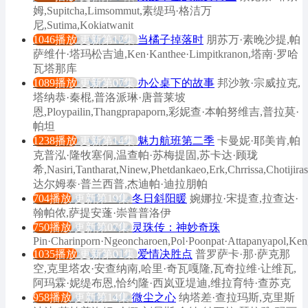
姆,Supitcha,Limsommut,素缇玛·格洁万
尼,Sutima,Kokiatwanit
1046播放
更新第12集
当橘子掉落时
朋苏万·素晚沙提,帕
萨维什·塔玛松吉迪,Ken·Kanthee·Limpitkranon,塔南·罗哈
瓦塔那库
1089播放
更新第07集
办公桌下的故事
邦沙敦·宗威拉克,
塔纳恭·秦棍,普洛派琳·唐普莱坡
恩,Ploypailin,Thangprapaporn,彩妮查·本帕努维吉,普拉莫·
帕坦
1238播放
更新第14集
魅力航班第二季
卡曼妮·耶美肯,帕
克普泓·隆牧塞侗,温查帕·苏梅提固,苏卡达·顾珑
希,Nasiri,Tantharat,Ninew,Phetdankaeo,Erk,Chrrissa,Chotijirasa
达尔姆泰·普兰西普,杰迪帕·迪拉朋帕
704播放
更新第19集
冬日斜阳暖
婉娜拉·宋提查,拉查达·
翰帕侬,萨提安蓬·崇普普洛伊
750播放
更新第07集
灵珠传：神妙奇珠
Pin·Charinporn·Ngeoncharoen,Pol·Poonpat·Attapanyapol,
1035播放
更新第01集
爱情决胜点
普罗萨卡·那·萨克那
空,克里塔农·安查纳南,哈里·奇瓦嘎隆,瓦奇拉维·让维瓦,
阿玛霖·妮缇布恩,恰约隆·西岚亚堤迪,维拉育特·查苏克
958播放
更新第14集
微尘之心
纳塔差·查拉玛斯,克里斯