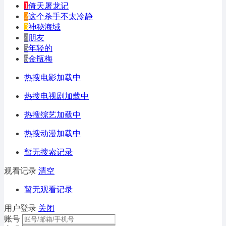
1
倚天屠龙记
2
这个杀手不太冷静
3
神秘海域
4
朋友
5
年轻的
6
金瓶梅
热搜电影加载中
热搜电视剧加载中
热搜综艺加载中
热搜动漫加载中
暂无搜索记录
观看记录
清空
暂无观看记录
用户登录
关闭
账号