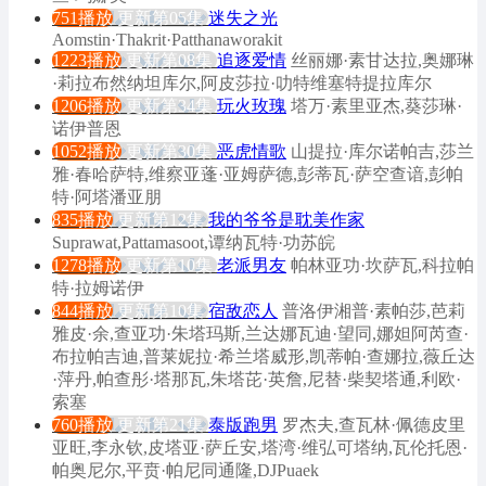
751播放
更新第05集
迷失之光
Aomstin·Thakrit·Patthanaworakit
1223播放
更新第08集
追逐爱情
丝丽娜·素甘达拉,奥娜琳
·莉拉布然纳坦库尔,阿皮莎拉·叻特维塞特提拉库尔
1206播放
更新第34集
玩火玫瑰
塔万·素里亚杰,葵莎琳·
诺伊普恩
1052播放
更新第30集
恶虎情歌
山提拉·库尔诺帕吉,莎兰
雅·春哈萨特,维察亚蓬·亚姆萨德,彭蒂瓦·萨空查谙,彭帕
特·阿塔潘亚朋
835播放
更新第12集
我的爷爷是耽美作家
Suprawat,Pattamasoot,谭纳瓦特·功苏皖
1278播放
更新第10集
老派男友
帕林亚功·坎萨瓦,科拉帕
特·拉姆诺伊
844播放
更新第10集
宿敌恋人
普洛伊湘普·素帕莎,芭莉
雅皮·余,查亚功·朱塔玛斯,兰达娜瓦迪·望同,娜妲阿芮查·
布拉帕吉迪,普莱妮拉·希兰塔威形,凯蒂帕·查娜拉,薇丘达
·萍丹,帕查彤·塔那瓦,朱塔芘·英詹,尼替·柴契塔通,利欧·
索塞
760播放
更新第21集
泰版跑男
罗杰夫,查瓦林·佩德皮里
亚旺,李永钦,皮塔亚·萨丘安,塔湾·维弘可塔纳,瓦伦托恩·
帕奥尼尔,平贲·帕尼同通隆,DJPuaek