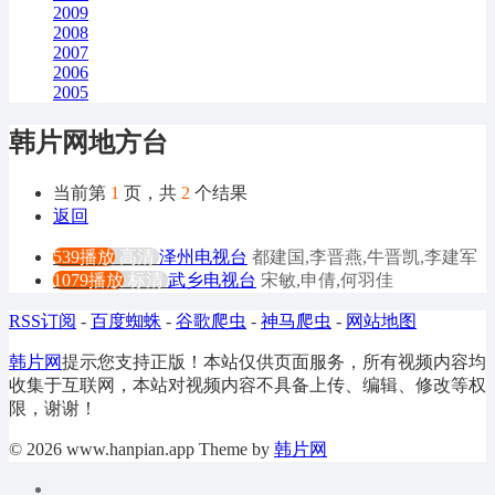
2009
2008
2007
2006
2005
韩片网地方台
当前第
1
页，共
2
个结果
返回
539播放
高清
泽州电视台
都建国,李晋燕,牛晋凯,李建军
1079播放
标清
武乡电视台
宋敏,申倩,何羽佳
RSS订阅
-
百度蜘蛛
-
谷歌爬虫
-
神马爬虫
-
网站地图
韩片网
提示您支持正版！本站仅供页面服务，所有视频内容均
收集于互联网，本站对视频内容不具备上传、编辑、修改等权
限，谢谢！
© 2026 www.hanpian.app Theme by
韩片网