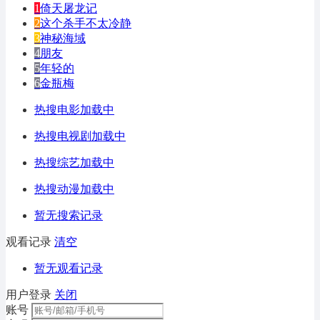
1
倚天屠龙记
2
这个杀手不太冷静
3
神秘海域
4
朋友
5
年轻的
6
金瓶梅
热搜电影加载中
热搜电视剧加载中
热搜综艺加载中
热搜动漫加载中
暂无搜索记录
观看记录
清空
暂无观看记录
用户登录
关闭
账号