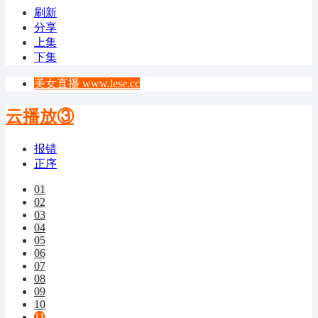
刷新
分享
上集
下集
美女直播 www.lese.cc
云播放③
报错
正序
01
02
03
04
05
06
07
08
09
10
11