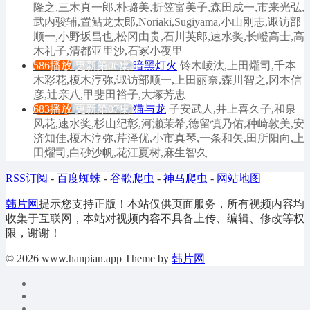
隆之,三木真一郎,朴璐美,折笠富美子,森田成一,市来光弘,
武内骏辅,置鲇龙太郎,Noriaki,Sugiyama,小山刚志,诹访部
顺一,小野坂昌也,松冈由贵,石川英郎,速水奖,长嶝高士,高
木礼子,清都亚里沙,石冢小夜里
586播放
更新第06集
暗黑灯火
铃木崚汰,上田燿司,千本
木彩花,榎木淳弥,诹访部顺一,上田丽奈,森川智之,冈本信
彦,辻亲八,甲斐田裕子,大塚芳忠
683播放
更新第07集
猫与龙
子安武人,井上喜久子,和泉
风花,速水奖,杉山纪彰,河濑茉希,德留慎乃佑,种崎敦美,安
济知佳,榎木淳弥,芹泽优,小市真琴,一条和矢,田所阳向,上
田燿司,白砂沙帆,花江夏树,麻生智久
RSS订阅
-
百度蜘蛛
-
谷歌爬虫
-
神马爬虫
-
网站地图
韩片网
提示您支持正版！本站仅供页面服务，所有视频内容均
收集于互联网，本站对视频内容不具备上传、编辑、修改等权
限，谢谢！
© 2026 www.hanpian.app Theme by
韩片网