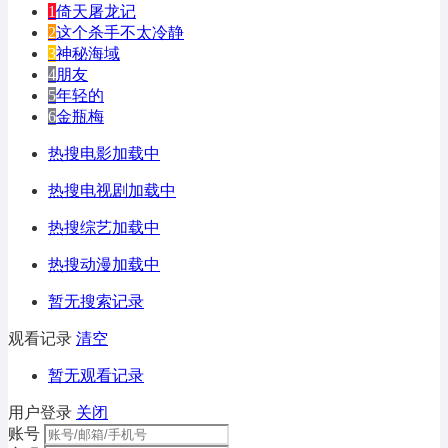
1
倚天屠龙记
2
这个杀手不太冷静
3
神秘海域
4
朋友
5
年轻的
6
金瓶梅
热搜电影加载中
热搜电视剧加载中
热搜综艺加载中
热搜动漫加载中
暂无搜索记录
观看记录
清空
暂无观看记录
用户登录
关闭
账号