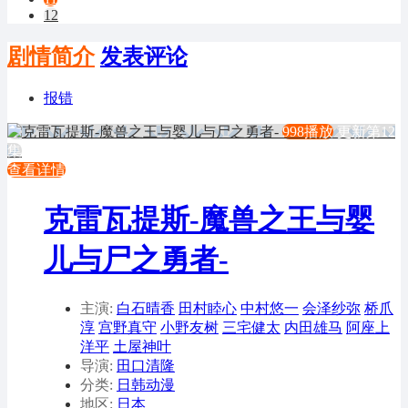
12
剧情简介
发表评论
报错
998播放
更新第12
集
查看详情
克雷瓦提斯-魔兽之王与婴
儿与尸之勇者-
主演:
白石晴香
田村睦心
中村悠一
会泽纱弥
桥爪
淳
宫野真守
小野友树
三宅健太
内田雄马
阿座上
洋平
土屋神叶
导演:
田口清隆
分类:
日韩动漫
地区:
日本