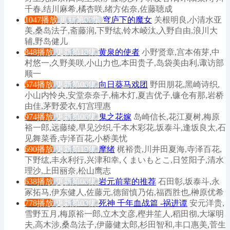
千春,结川麻希,橘杏咲,绪方佑奈,佐藤聴成
1047播放
更新第07集
穹庐下的魔女
关根明良,小清水亚
美,桑岛法子,斋藤润,下野纮,铃木崚汰,入野自由,浪川大
辅,野岛健儿
848播放
更新第18集
黄泉的使者
小野贤章,宫本侑芽,中
村悠一,久野美咲,小山力也,本田贵子,岛袋美由利,诹访部
顺一
574播放
更新第06集
向日葵马戏团
野田朋花,黑崎诗织,
小山内怜央,安堂奈奈子,楠木灯,夏吉优子,镰仓有那,岩桥
由佳,茅野爱衣,钉宫理惠
974播放
更新第06集
鬼之花嫁
岛崎信长,花江夏树,梅原
裕一郎,远藤绫,早见沙织,千本木彩花,坂泰斗,逢坂良太,石
见舞菜香,寺泽百花,小桥美忧
690播放
更新第19集
摩绪
梶裕贵,川井田夏海,寺泽百花,
下野纮,丰永利行,兴津和幸,くまいもとこ,日笠阳子,清水
理沙,上田丽奈,松山鹰志
638播放
更新第06集
岩元前辈的推荐
石田彰,坂泰斗,永
冢拓马,伊东健人,佐藤元,德留慎乃佑,福西胜也,榊原优希
778播放
更新第03集
死神 千年血战篇 -祸进谭
安元洋贵,
雪野五月,梅原裕一郎,立木文彦,樫井笙人,稻田彻,大塚明
夫,高木涉,桑岛法子,伊藤健太郎,杉田智和,丰口惠美,菅生