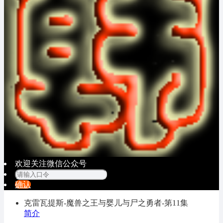
欢迎关注微信公众号
确认
克雷瓦提斯-魔兽之王与婴儿与尸之勇者-
第11集
简介