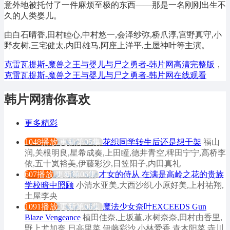
意外地被托付了一件麻烦至极的东西——那是一名刚刚出生不
久的人类婴儿。
由白石晴香,田村睦心,中村悠一,会泽纱弥,桥爪淳,宫野真守,小
野友树,三宅健太,内田雄马,阿座上洋平,土屋神叶等主演。
克雷瓦提斯-魔兽之王与婴儿与尸之勇者-韩片网高清完整版
，
克雷瓦提斯-魔兽之王与婴儿与尸之勇者-韩片网在线观看
韩片网猜你喜欢
更多精彩
1048播放
更新第05集
花织同学转生后还是想干架
福山
润,关根明良,星希成奏,上田瞳,德井青空,稗田宁宁,高桥李
依,五十岚裕美,伊藤彩沙,日笠阳子,内田真礼
607播放
更新第06集
才女的侍从 在满是高岭之花的贵族
学校暗中照顾
小清水亚美,大西沙织,小原好美,上村祐翔,
土屋李央
1091播放
更新第06集
魔法少女奈叶EXCEEDS Gun
Blaze Vengeance
植田佳奈,上坂堇,水树奈奈,田村由香里,
野上尤加奈,日高里菜,伊藤彩沙,小林爱香,青木阳菜,寺川