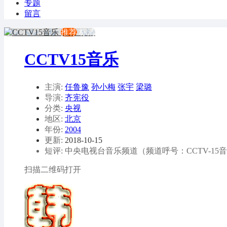
专题
留言
推荐
标清
CCTV15音乐
主演:
任鲁豫
孙小梅
张宇
梁璐
导演:
齐宪役
分类:
央视
地区:
北京
年份:
2004
更新:
2018-10-15
短评: 中央电视台音乐频道（频道呼号：CCTV-1
扫描二维码打开