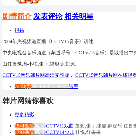
剧情简介
发表评论
相关明星
报错
2004年央视频道直播《CCTV15音乐》讲述
中央电视台音乐频道（频道呼号：CCTV-15音乐）是以播出中
由任鲁豫,孙小梅,张宇,梁璐等主演。
CCTV15音乐韩片网高清完整版
，
CCTV15音乐韩片网在线观
724浏览
2019-09-25 03:45
张宇
韩片网猜你喜欢
更多精彩
1544播放
标清
CCTV11戏曲
董艺,张宇,张喆,赵保乐,任鲁
1792播放
高清
CCTV14少儿
杜悦,红果果