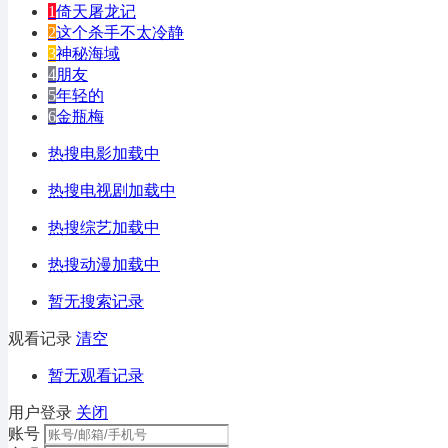
1
倚天屠龙记
2
这个杀手不太冷静
3
神秘海域
4
朋友
5
年轻的
6
金瓶梅
热搜电影加载中
热搜电视剧加载中
热搜综艺加载中
热搜动漫加载中
暂无搜索记录
观看记录
清空
暂无观看记录
用户登录
关闭
账号