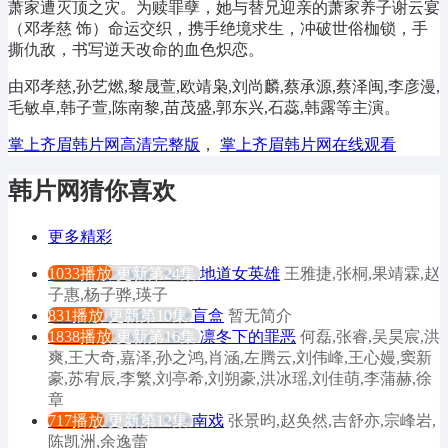
萧家遭灭顶之灾。为赎罪孽，她与替兄迎亲的萧家养子谢云宴
（邓孝慈 饰）命运交织，携手绝境求生，冲破世俗枷锁，手
撕仇敌，书写逆天改命的血色炽恋。
由邓孝慈,孙艺燃,黎晟萱,欧靖枭,刘尚麟,蔡承源,蔡泽闽,李彦漫,
毛敏卓,韩子萱,陈南黎,苗茂盛,郭东兴,石蕊,韩露等主演。
掌上齐眉韩片网高清完整版
，
掌上齐眉韩片网在线观看
韩片网猜你喜欢
更多精彩
1033播放
更新第24集
地道女英雄
王雅捷,张桐,果靖霖,赵
子惠,杨子骅,瑛子
831播放
更新第10集
盲盒
暂无简介
1838播放
更新第16集
凛冬下的罪恶
何磊,张睿,吴昊宸,洪
爽,王大奇,嘉泽,孙之鸿,肖涵,左腾云,刘伟峰,王心嫚,窦新
豪,苏宥辰,李繁,刘亭希,刘朔豪,洪冰瑶,刘佳萌,李蒲赫,徐
章
717播放
更新第12集
南戏
张景昀,赵奂然,吉舒亦,宗峰岩,
陈凯洲,余逸蕾