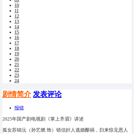
10
11
12
13
14
15
16
17
18
19
20
21
22
23
24
剧情简介
发表评论
报错
2025年国产剧电视剧《掌上齐眉》讲述
孤女苏锦沅（孙艺燃 饰）错信奸人逃婚酿祸，归来惊见恩人