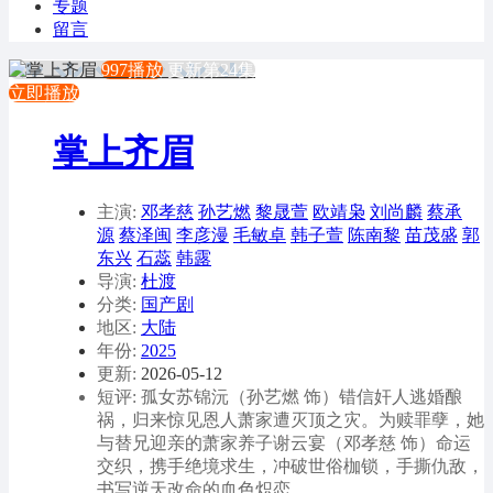
专题
留言
997播放
更新第24集
立即播放
掌上齐眉
主演:
邓孝慈
孙艺燃
黎晟萱
欧靖枭
刘尚麟
蔡承
源
蔡泽闽
李彦漫
毛敏卓
韩子萱
陈南黎
苗茂盛
郭
东兴
石蕊
韩露
导演:
杜渡
分类:
国产剧
地区:
大陆
年份:
2025
更新:
2026-05-12
短评: 孤女苏锦沅（孙艺燃 饰）错信奸人逃婚酿
祸，归来惊见恩人萧家遭灭顶之灾。为赎罪孽，她
与替兄迎亲的萧家养子谢云宴（邓孝慈 饰）命运
交织，携手绝境求生，冲破世俗枷锁，手撕仇敌，
书写逆天改命的血色炽恋。