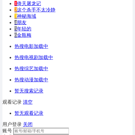
1
倚天屠龙记
2
这个杀手不太冷静
3
神秘海域
4
朋友
5
年轻的
6
金瓶梅
热搜电影加载中
热搜电视剧加载中
热搜综艺加载中
热搜动漫加载中
暂无搜索记录
观看记录
清空
暂无观看记录
用户登录
关闭
账号