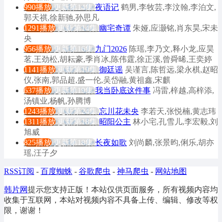
990播放
更新第14集
夜语记
鹤男,李牧芸,李汶翰,李泊文,
郭天祺,徐新驰,孙思凡
1291播放
更新第14集
幽宅奇谭
朱娅,应灏铭,肖东昊,宋未
央
956播放
更新第16集
九门2026
陈瑶,李乃文,释小龙,应昊
茗,王劲松,胡耘豪,季肖冰,陈伟霆,徐正溪,曾舜晞,王奕婷
1141播放
更新第19集
御廷谣
吴谨言,陈哲远,梁永棋,赵昭
仪,张南,郭品超,盛一伦,吴岱融,黄祖鑫,宋麒
637播放
更新第19集
我当卧底这件事
冯雷,梓越,高梓添,
汤镇业,杨帆,孙腾博
1243播放
更新第24集
忘川花未央
李若天,张悦楠,黄志玮
1311播放
更新第18集
昭阳公主
林小宅,孔雪儿,李宏毅,刘
旭威
825播放
更新第18集
长夜如歌
刘尚麟,张景昀,俐乐,胡亦
瑶,汪子夕
RSS订阅
-
百度蜘蛛
-
谷歌爬虫
-
神马爬虫
-
网站地图
韩片网
提示您支持正版！本站仅供页面服务，所有视频内容均
收集于互联网，本站对视频内容不具备上传、编辑、修改等权
限，谢谢！