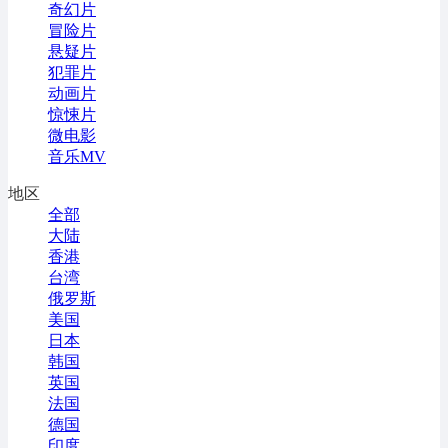
奇幻片
冒险片
悬疑片
犯罪片
动画片
惊悚片
微电影
音乐MV
地区
全部
大陆
香港
台湾
俄罗斯
美国
日本
韩国
英国
法国
德国
印度