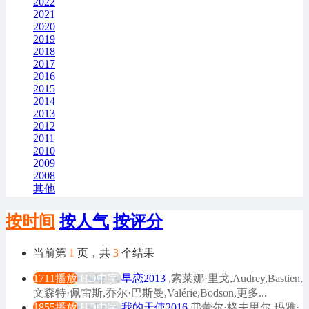
2022
2021
2020
2019
2018
2017
2016
2015
2014
2013
2012
2011
2010
2009
2008
其他
按时间
按人气
按评分
当前第
1
页，共
3
个结果
1711播放
HD中字
早恋2013
,索莱娜·里戈,Audrey,Bastien,
文森特·佩雷斯,乔尔·巴斯曼,Valérie,Bodson,更多...
1855播放
HD中字
我的天使2016
弗蕾尔·格夫里尔,玛雅·