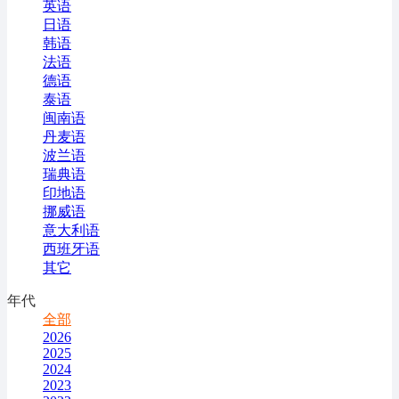
英语
日语
韩语
法语
德语
泰语
闽南语
丹麦语
波兰语
瑞典语
印地语
挪威语
意大利语
西班牙语
其它
年代
全部
2026
2025
2024
2023