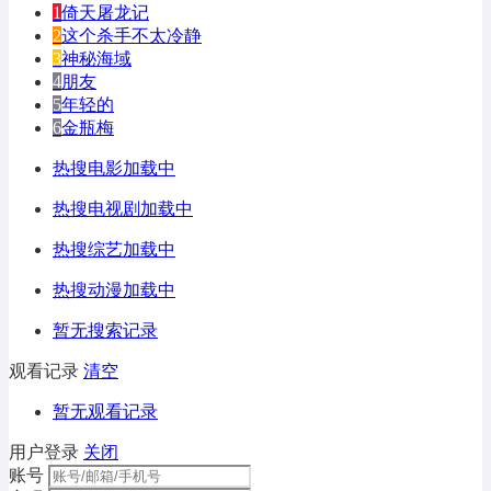
1
倚天屠龙记
2
这个杀手不太冷静
3
神秘海域
4
朋友
5
年轻的
6
金瓶梅
热搜电影加载中
热搜电视剧加载中
热搜综艺加载中
热搜动漫加载中
暂无搜索记录
观看记录
清空
暂无观看记录
用户登录
关闭
账号