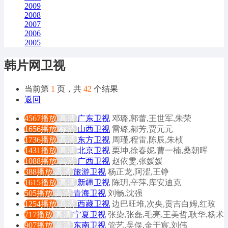
2009
2008
2007
2006
2005
韩片网卫视
当前第
1
页，共
42
个结果
返回
4567播放
高清
广东卫视
邓璐,郭蕾,王世军,朱荣
1656播放
标清
山西卫视
雷璐,郝芳,贾元元
1736播放
高清
东方卫视
周瑾,程雷,陈辰,朱桢
1431播放
高清
北京卫视
栗坤,徐春妮,曹一楠,桑朝晖
1088播放
高清
广西卫视
赵依雯,张媛媛
388播放
高清
旅游卫视
杨正龙,阿涩,王铮
1615播放
高清
新疆卫视
陈玥,辛萍,库安迪克
505播放
高清
青海卫视
刘畅,沈强
1254播放
高清
西藏卫视
边巴旺堆,次央,贡吉白姆,红玫
717播放
高清
宁夏卫视
张染,张磊,毛亮,王美哲,耿华,杨术
907播放
高清
东南卫视
管艺,吴俣,金于宸,刘伟