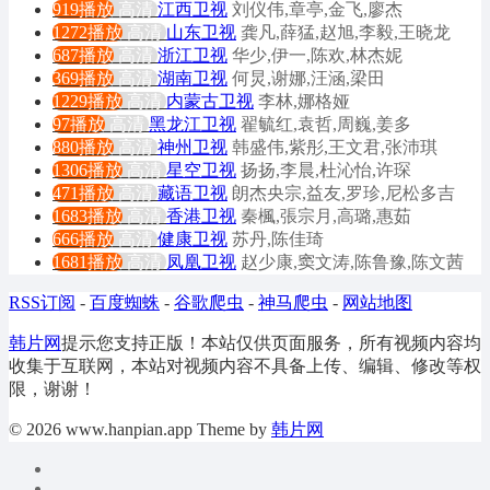
919播放
高清
江西卫视
刘仪伟,章亭,金飞,廖杰
1272播放
高清
山东卫视
龚凡,薛猛,赵旭,李毅,王晓龙
687播放
高清
浙江卫视
华少,伊一,陈欢,林杰妮
369播放
高清
湖南卫视
何炅,谢娜,汪涵,梁田
1229播放
高清
内蒙古卫视
李林,娜格娅
97播放
高清
黑龙江卫视
翟毓红,袁哲,周巍,姜多
880播放
高清
神州卫视
韩盛伟,紫彤,王文君,张沛琪
1306播放
高清
星空卫视
扬扬,李晨,杜沁怡,许琛
471播放
高清
藏语卫视
朗杰央宗,益友,罗珍,尼松多吉
1683播放
高清
香港卫视
秦楓,張宗月,高璐,惠茹
666播放
高清
健康卫视
苏丹,陈佳琦
1681播放
高清
凤凰卫视
赵少康,窦文涛,陈鲁豫,陈文茜
RSS订阅
-
百度蜘蛛
-
谷歌爬虫
-
神马爬虫
-
网站地图
韩片网
提示您支持正版！本站仅供页面服务，所有视频内容均
收集于互联网，本站对视频内容不具备上传、编辑、修改等权
限，谢谢！
© 2026 www.hanpian.app Theme by
韩片网