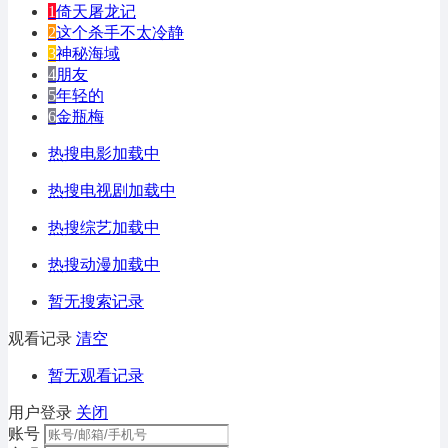
1
倚天屠龙记
2
这个杀手不太冷静
3
神秘海域
4
朋友
5
年轻的
6
金瓶梅
热搜电影加载中
热搜电视剧加载中
热搜综艺加载中
热搜动漫加载中
暂无搜索记录
观看记录
清空
暂无观看记录
用户登录
关闭
账号