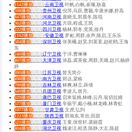
1142播放
高清
云南卫视
叶帆,白帆,崔璨,耿嘉
598播放
高清
贵州卫视
倪萍,马跃,曹颖,辛唐米娜,舒高
847播放
高清
河南卫视
庞晓戈,郭晨冬,陈琨
562播放
高清
河北卫视
方琼,程成,王凯
222播放
高清
四川卫视
杨林,郭冬,党英,徐丹
1162播放
高清
安徽卫视
罗彬,周群,余声,陈启,王乐乐
584播放
高清
深圳卫视
张美曦,赵昊,刘茗茗,赵屹鸥,王海
东
240播放
高清
辽宁卫视
于洋,曹琳琳
467播放
高清
天津卫视
涂磊,裘英俊,周群,关璐,赵川,杨婷
婷
890播放
高清
江苏卫视
暂无简介
498播放
高清
南方卫视
郑达,梁栋
799播放
高清
吉林卫视
林爽,林立,薛倩
849播放
高清
兵团卫视
李波儿,曾月,
929播放
高清
康巴卫视
启米翁姆,林峰,云丹,翁切拉姆
577播放
高清
厦门卫视
辛振宇,戴小楠,林龙峰,林青虹
1077播放
高清
甘肃卫视
文虎,弘剀
1223播放
高清
陕西卫视
郭旭东,常欣,田甜
521播放
高清
重庆卫视
王童,张世轩,裘丽霞
404播放
高清
湖北卫视
魏凌洁,程丞,陈静,大左,陈超